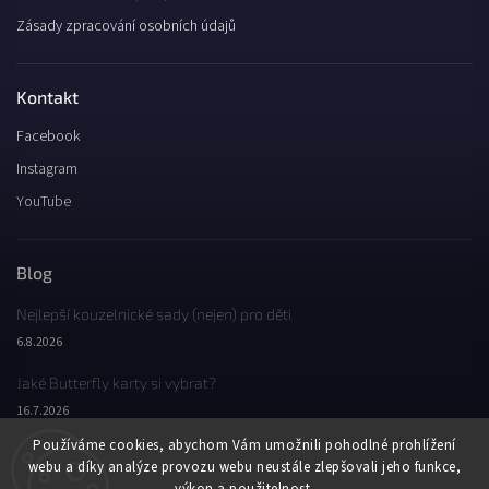
Zásady zpracování osobních údajů
Kontakt
Facebook
Instagram
YouTube
Blog
Nejlepší kouzelnické sady (nejen) pro děti
6.8.2026
Jaké Butterfly karty si vybrat?
16.7.2026
Používáme cookies, abychom Vám umožnili pohodlné prohlížení
Jaký byl Butterfly Wondercon 2025?
webu a díky analýze provozu webu neustále zlepšovali jeho funkce,
2.2.2026