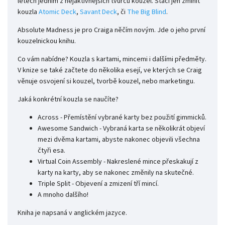
letech jedním z nejaktivnějších tvůrců kouzel. Stačí jen zmínit
kouzla
Atomic Deck
,
Savant Deck
, či
The Big Blind
.
Absolute Madness je pro Craiga něčím novým. Jde o jeho první
kouzelnickou knihu.
Co vám nabídne? Kouzla s kartami, mincemi i dalšími předměty.
V knize se také začtete do několika esejí, ve kterých se Craig
věnuje osvojení si kouzel, tvorbě kouzel, nebo marketingu.
Jaká konkrétní kouzla se naučíte?
Across - Přemístění vybrané karty bez použití gimmicků.
Awesome Sandwich - Vybraná karta se několikrát objeví
mezi dvěma kartami, abyste nakonec objevili všechna
čtyři esa.
Virtual Coin Assembly - Nakreslené mince přeskakují z
karty na karty, aby se nakonec změnily na skutečné.
Triple Split - Objevení a zmizení tří mincí.
A mnoho dalšího!
Kniha je napsaná v anglickém jazyce.