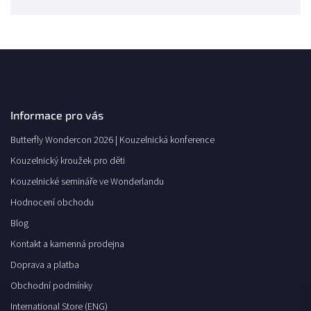
Informace pro vás
Butterfly Wondercon 2026 | Kouzelnická konference
Kouzelnický kroužek pro děti
Kouzelnické semináře ve Wonderlandu
Hodnocení obchodu
Blog
Kontakt a kamenná prodejna
Doprava a platba
Obchodní podmínky
International Store (ENG)