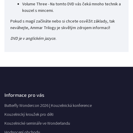
Volume Three - Na tomto DVD vás čeká mnoho technik a
kouzel s mincemi.
Pokud s magií začínáte nebo si chcete osvěžit základy, tak
neváhejte, Ammar Trilogy je skvělým zdrojem informací!
DVD je v anglickém jazyce.
Informace pro vás
Butterfly Wondercon 2026 | Kouzelnická konference
Kouzelnický kroužek pro děti
Kouzelnické semináře ve Wonderlandu
Hodnocení obchodu