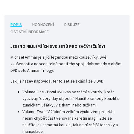
POPIS
HODNOCENÍ
DISKUZE
OSTATNÍ INFORMACE
JEDEN Z NEJLEPŠÍCH DVD SETŮ PRO ZAČÁTEČNÍKY!
Michael Ammar je žijící legendou mezi kouzelníky. Své
zkušenosti a neocenitelné postřehy spojil dohromady v obřím
DVD setu Ammar Trilogy.
Jak již název napovídá, tento set se skládá ze 3 DVD.
Volume One - První DVD vás seznámí s kouzly, kteér
využívají "every day objects". Naučíte se tedy kouzlit s
gumičkami, šátky, vizitkami nebo tužkami.
Volume Two - V žádném velkém výukovém projektu
nesmí chybět část věnovaná karetní magii. Zde se
naučíte jak samotná kouzla, tak nejrůznější techniky a
manipulace.