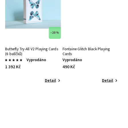
–20 %
Butterfly Try-All V2 Playing Cards
Fontaine Glitch Black Playing
(6 balíčků)
Cards
Vyprodáno
Vyprodáno
1 392 Kč
490 Kč
Detail
Detail