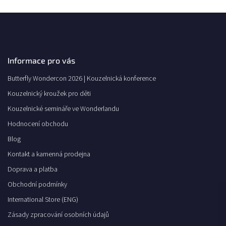
Informace pro vás
Butterfly Wondercon 2026 | Kouzelnická konference
Kouzelnický kroužek pro děti
Kouzelnické semináře ve Wonderlandu
Hodnocení obchodu
Blog
Kontakt a kamenná prodejna
Doprava a platba
Obchodní podmínky
International Store (ENG)
Zásady zpracování osobních údajů