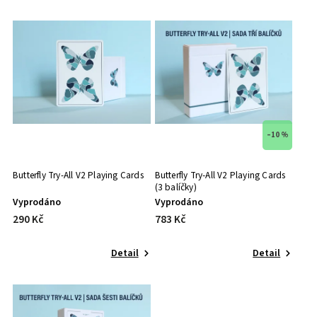
Nejprodávanější
Abecedně
–10 %
Butterfly Try-All V2 Playing Cards
Butterfly Try-All V2 Playing Cards
(3 balíčky)
Vyprodáno
Vyprodáno
290 Kč
783 Kč
Detail
Detail