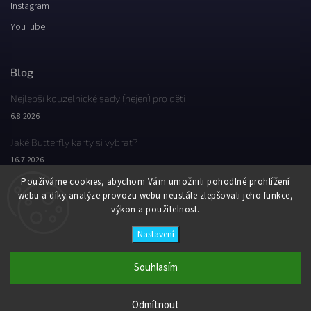
Instagram
YouTube
Blog
Nejlepší kouzelnické sady (nejen) pro děti
6.8.2026
Jaké Butterfly karty si vybrat?
16.7.2026
Používáme cookies, abychom Vám umožnili pohodlné prohlížení
Jaký byl Butterfly Wondercon 2025?
webu a díky analýze provozu webu neustále zlepšovali jeho funkce,
2.2.2026
výkon a použitelnost.
Nastavení
Copyright 2026
Butterfly Wonderland
. Všechna práva vyhrazena.
Vytvořil
Shoptet
| Design
Shoptak.cz
Souhlasím
Odmítnout