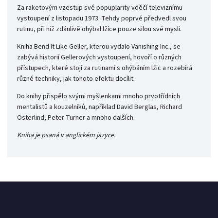
Za raketovým vzestup své popuplarity vděčí televiznímu
vystoupení z listopadu 1973. Tehdy poprvé předvedl svou
rutinu, při níž zdánlivě ohýbal lžíce pouze silou své mysli.
Kniha Bend It Like Geller, kterou vydalo Vanishing Inc., se
zabývá historií Gellerových vystoupení, hovoří o různých
přístupech, které stojí za rutinami s ohýbáním lžic a rozebírá
různé techniky, jak tohoto efektu docílit.
Do knihy přispělo svými myšlenkami mnoho prvotřídních
mentalistů a kouzelníků, například David Berglas, Richard
Osterlind, Peter Turner a mnoho dalších.
Kniha je psaná v anglickém jazyce.