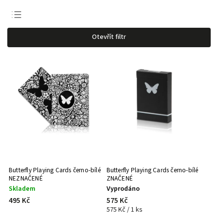
Doporučujeme
Otevřít filtr
Nejlevnější
Nejdražší
Nejprodávanější
Abecedně
Butterfly Playing Cards černo-bílé
Butterfly Playing Cards černo-bílé
NEZNAČENÉ
ZNAČENÉ
Skladem
Vyprodáno
495 Kč
575 Kč
575 Kč / 1 ks