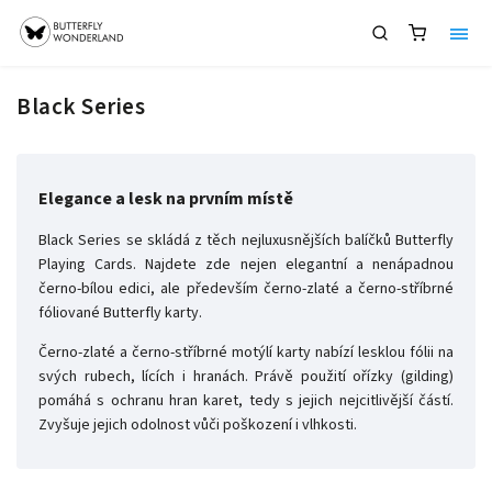
Black Series
Elegance a lesk na prvním místě
Black Series se skládá z těch nejluxusnějších balíčků Butterfly
Playing Cards. Najdete zde nejen elegantní a nenápadnou
černo-bílou edici, ale především černo-zlaté a černo-stříbrné
fóliované Butterfly karty.
Černo-zlaté a černo-stříbrné motýlí karty nabízí lesklou fólii na
svých rubech, lících i hranách. Právě použití ořízky (gilding)
pomáhá s ochranu hran karet, tedy s jejich nejcitlivější částí.
Zvyšuje jejich odolnost vůči poškození i vlhkosti.