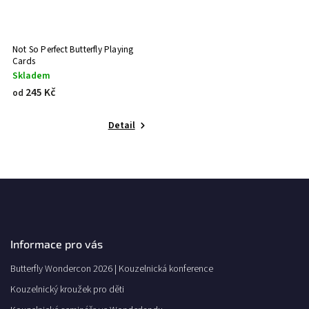
Not So Perfect Butterfly Playing
Cards
Skladem
245 Kč
od
Detail
Informace pro vás
Butterfly Wondercon 2026 | Kouzelnická konference
Kouzelnický kroužek pro děti