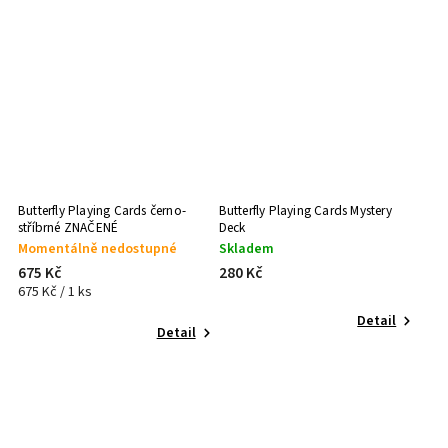
Butterfly Playing Cards černo-
Butterfly Playing Cards Mystery
stříbrné ZNAČENÉ
Deck
Momentálně nedostupné
Skladem
675 Kč
280 Kč
675 Kč / 1 ks
Detail
Detail