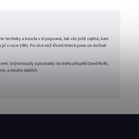
áte techniky a kouzla v ní popsaná, tak vás jistě zajímá, kam
iž v roce 1981. Po více než třiceti letech jsme se dočkali
cemi. Svými kouzly a poznatky do knihy přispěli David Roth,
one, a mnoho dalších.