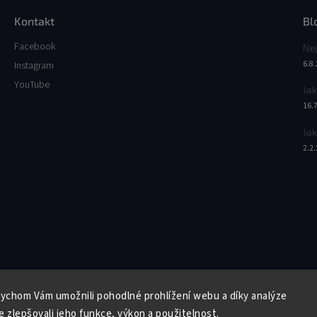
Kontakt
Bl
Facebook
Nej
6.8
Instagram
YouTube
Jak
16.
Jak
2.2
Facebook
Instagram
YouTube
ychom Vám umožnili pohodlné prohlížení webu a díky analýze
Copyright 2026
Butterfly Wonderland
. Všechna práva vyhrazena.
 zlepšovali jeho funkce, výkon a použitelnost.