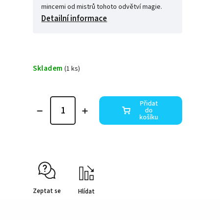
mincemi od mistrů tohoto odvětví magie.
Detailní informace
Skladem
(1 ks)
Přidat
do
košíku
Zeptat se
Hlídat