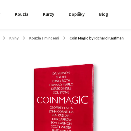
y
Kouzla
Kurzy
Doplňky
Blog
/
Knihy
/
Kouzla s mincemi
/
Coin Magic by Richard Kaufman