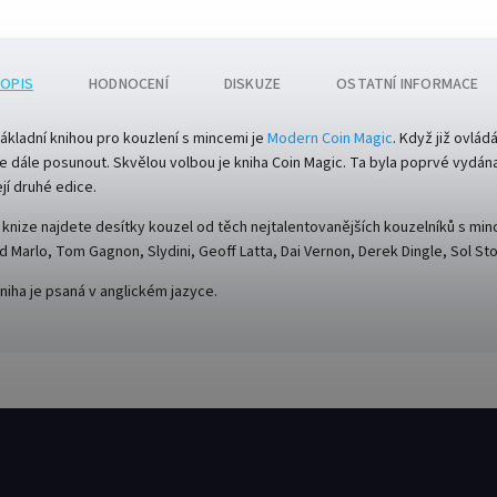
OPIS
HODNOCENÍ
DISKUZE
OSTATNÍ INFORMACE
ákladní knihou pro kouzlení s mincemi je
Modern Coin Magic
. Když již ovlád
e dále posunout. Skvělou volbou je kniha Coin Magic. Ta byla poprvé vydána j
ejí druhé edice.
 knize najdete desítky kouzel od těch nejtalentovanějších kouzelníků s min
d Marlo, Tom Gagnon, Slydini, Geoff Latta, Dai Vernon, Derek Dingle, Sol St
niha je psaná v anglickém jazyce.