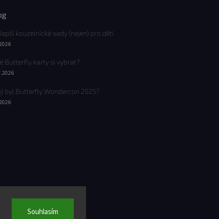
og
lepší kouzelnické sady (nejen) pro děti
.2026
é Butterfly karty si vybrat?
7.2026
ý byl Butterfly Wondercon 2025?
.2026
Souhlasím