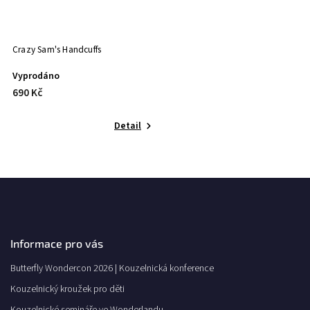
Crazy Sam's Handcuffs
Vyprodáno
690 Kč
Detail
Informace pro vás
Butterfly Wondercon 2026 | Kouzelnická konference
Kouzelnický kroužek pro děti