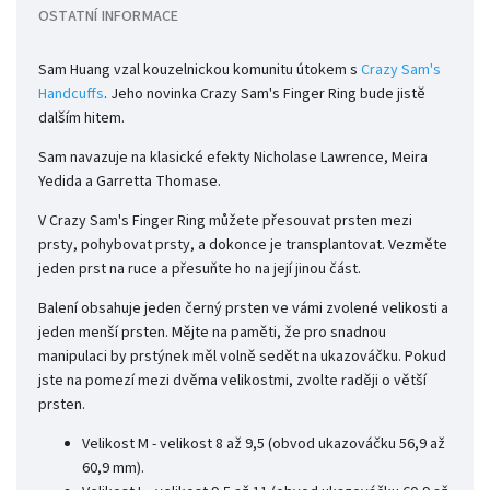
OSTATNÍ INFORMACE
Sam Huang vzal kouzelnickou komunitu útokem s
Crazy Sam's
Handcuffs
. Jeho novinka Crazy Sam's Finger Ring bude jistě
dalším hitem.
Sam navazuje na klasické efekty Nicholase Lawrence, Meira
Yedida a Garretta Thomase.
V Crazy Sam's Finger Ring můžete přesouvat prsten mezi
prsty, pohybovat prsty, a dokonce je transplantovat. Vezměte
jeden prst na ruce a přesuňte ho na její jinou část.
Balení obsahuje jeden černý prsten ve vámi zvolené velikosti a
jeden menší prsten. Mějte na paměti, že pro snadnou
manipulaci by prstýnek měl volně sedět na ukazováčku. Pokud
jste na pomezí mezi dvěma velikostmi, zvolte raději o větší
prsten.
Velikost M - velikost 8 až 9,5 (obvod ukazováčku 56,9 až
60,9 mm).