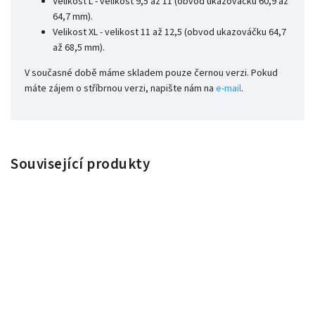
Velikost L - velikost 9,5 až 11 (obvod ukazováčku 60,9 až
64,7 mm).
Velikost XL - velikost 11 až 12,5 (obvod ukazováčku 64,7
až 68,5 mm).
V současné době máme skladem pouze černou verzi. Pokud
máte zájem o stříbrnou verzi, napište nám na
e-mail
.
Související produkty