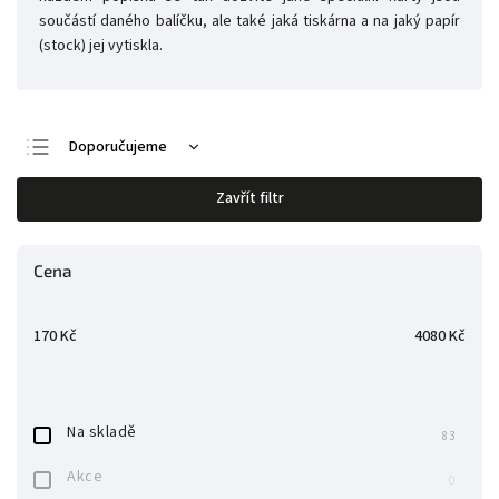
součástí daného balíčku, ale také jaká tiskárna a na jaký papír
(stock) jej vytiskla.
Doporučujeme
Nejlevnější
Zavřít filtr
Nejdražší
Nejprodávanější
Cena
Abecedně
170
Kč
4080
Kč
Na skladě
83
Akce
0