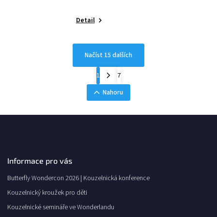
Detail
Načíst 15 dalších
1
7
Nahoru
Informace pro vás
Butterfly Wondercon 2026 | Kouzelnická konference
Kouzelnický kroužek pro děti
Kouzelnické semináře ve Wonderlandu