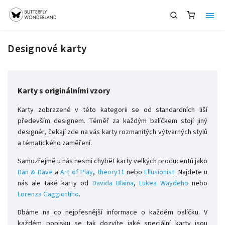
Designové karty
Karty s originálními vzory
Karty zobrazené v této kategorii se od standardních liší
především designem. Téměř za každým balíčkem stojí jiný
designér, čekají zde na vás karty rozmanitých výtvarných stylů
a tématického zaměření.
Samozřejmě u nás nesmí chybět karty velkých producentů jako
Dan & Dave
a
Art of Play
,
theory11
nebo
Ellusionist
. Najdete u
nás ale také karty od
Davida Blaina
,
Lukea Waydeho
nebo
Lorenza Gaggiottiho
.
Dbáme na co nejpřesnější informace o každém balíčku. V
každém popisku se tak dozvíte jaké speciální karty jsou