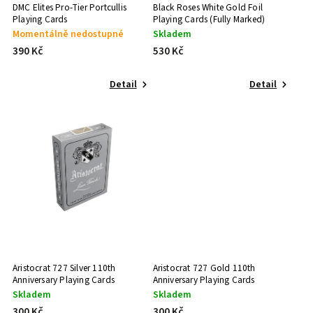
Orbit Playing Cards
DMC Elites Pro-Tier Portcullis
Black Roses White Gold Foil
5
Playing Cards
Playing Cards (Fully Marked)
270gsm Sleight stock
1
Phill Smith
Momentálně nedostupné
Skladem
1
290gsm Afflux stock
390 Kč
530 Kč
1
Pure Imagination Projects
11
280gsm Japanese stock
2
Riffle Shuffle
Detail
Detail
3
290gsm Stock
0
Seasons Playing Cards
1
Small Wonder
0
Stockholm17
2
theory11
3
The 1914
0
The Virts
0
Thirdway Industries
Aristocrat 727 Silver 110th
Aristocrat 727 Gold 110th
0
Anniversary Playing Cards
Anniversary Playing Cards
United States Playing Card Company
Skladem
Skladem
7
300 Kč
300 Kč