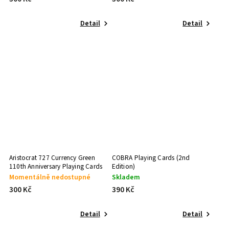
Shin Lim
2
Room One
Detail
Detail
6
Aristocrat 727 Currency Green
COBRA Playing Cards (2nd
110th Anniversary Playing Cards
Edition)
Momentálně nedostupné
Skladem
300 Kč
390 Kč
Detail
Detail