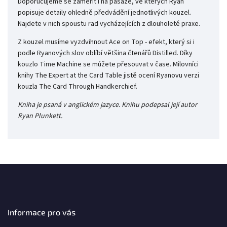
Doporučujeme se zaměřit i na pasáže, ve kterých Ryan
popisuje detaily ohledně předvádění jednotlivých kouzel.
Najdete v nich spoustu rad vycházejících z dlouholeté praxe.
Z kouzel musíme vyzdvihnout Ace on Top - efekt, který si i
podle Ryanových slov oblíbí většina čtenářů Distilled. Díky
kouzlo Time Machine se můžete přesouvat v čase. Milovníci
knihy The Expert at the Card Table jistě ocení Ryanovu verzi
kouzla The Card Through Handkerchief.
Kniha je psaná v anglickém jazyce. Knihu podepsal její autor
Ryan Plunkett.
Informace pro vás