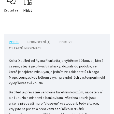
Zeptat se
Hlídat
POPIS
HODNOCENÍ (1)
DISKUZE
OSTATNÍ INFORMACE
Kniha Distilled od Ryana Plunketta je výběrem 10 kouzel, která
časem, stejně jako kvalitní whisky, dozrála do podoby, ve
které je najdete zde. Ryan je jedním ze zakladatelů Chicago
Magic Lounge, kde během svých pravidelných vystoupení mohl
vylepšovat svá kouzla.
Distilled je převážně věnována karetním kouzlům, najdete v ní
ale i kouzlo s mincemi a bankovkami. Všechna kouzla jsou
určena především pro "close-up" vystoupení, tedy situace,
kdy jste na jevišti a před vámi sedí několik diváků.