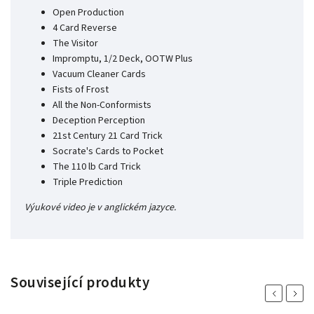
Open Production
4 Card Reverse
The Visitor
Impromptu, 1/2 Deck, OOTW Plus
Vacuum Cleaner Cards
Fists of Frost
All the Non-Conformists
Deception Perception
21st Century 21 Card Trick
Socrate's Cards to Pocket
The 110 lb Card Trick
Triple Prediction
Výukové video je v anglickém jazyce.
Související produkty
Previous
Next