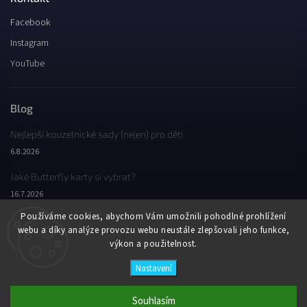
Facebook
Instagram
YouTube
Blog
Nejlepší kouzelnické sady (nejen) pro děti
6.8.2026
Jaké Butterfly karty si vybrat?
16.7.2026
Používáme cookies, abychom Vám umožnili pohodlné prohlížení
Jaký byl Butterfly Wondercon 2025?
webu a díky analýze provozu webu neustále zlepšovali jeho funkce,
2.2.2026
výkon a použitelnost.
Nastavení
Copyright 2026
Butterfly Wonderland
. Všechna práva vyhrazena.
Vytvořil
Shoptet
| Design
Shoptak.cz
Souhlasím