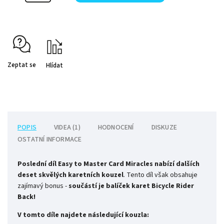
Zeptat se
Hlídat
POPIS
VIDEA (1)
HODNOCENÍ
DISKUZE
OSTATNÍ INFORMACE
Poslední díl Easy to Master Card Miracles nabízí dalších
deset skvělých karetních kouzel
. Tento díl však obsahuje
zajímavý bonus -
součástí je balíček karet Bicycle Rider
Back!
V tomto díle najdete následující kouzla: