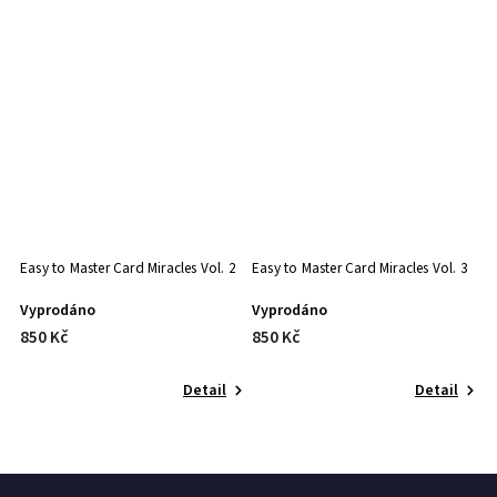
1
Easy to Master Card Miracles Vol. 2
Easy to Master Card Miracles Vol. 3
Ea
Vyprodáno
Vyprodáno
V
850 Kč
850 Kč
8
Detail
Detail