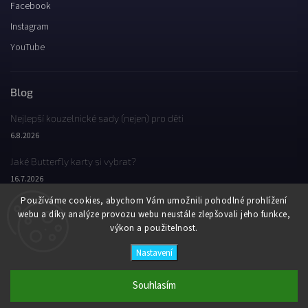
Facebook
Instagram
YouTube
Blog
Nejlepší kouzelnické sady (nejen) pro děti
6.8.2026
Jaké Butterfly karty si vybrat?
16.7.2026
Používáme cookies, abychom Vám umožnili pohodlné prohlížení
Jaký byl Butterfly Wondercon 2025?
webu a díky analýze provozu webu neustále zlepšovali jeho funkce,
2.2.2026
výkon a použitelnost.
Nastavení
Copyright 2026
Butterfly Wonderland
. Všechna práva vyhrazena.
Vytvořil
Shoptet
| Design
Shoptak.cz
Souhlasím