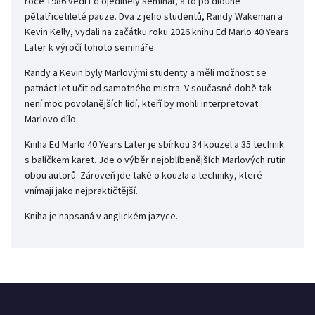
roce 1986 vedl Ed ojedinělý seminář, a to po dlouhé
pětatřicetileté pauze. Dva z jeho studentů, Randy Wakeman a
Kevin Kelly, vydali na začátku roku 2026 knihu Ed Marlo 40 Years
Later k výročí tohoto semináře.
Randy a Kevin byly Marlovými studenty a měli možnost se
patnáct let učit od samotného mistra. V současné době tak
není moc povolanějších lidí, kteří by mohli interpretovat
Marlovo dílo.
Kniha Ed Marlo 40 Years Later je sbírkou 34 kouzel a 35 technik
s balíčkem karet. Jde o výběr nejoblíbenějších Marlových rutin
obou autorů. Zároveň jde také o kouzla a techniky, které
vnímají jako nejpraktičtější.
Kniha je napsaná v anglickém jazyce.