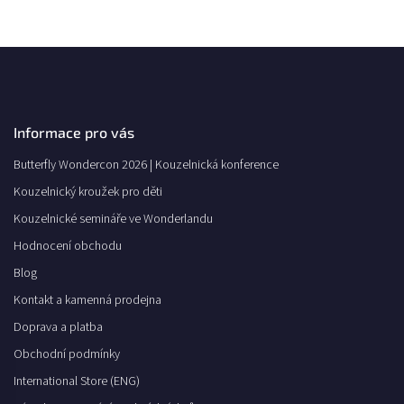
Informace pro vás
Butterfly Wondercon 2026 | Kouzelnická konference
Kouzelnický kroužek pro děti
Kouzelnické semináře ve Wonderlandu
Hodnocení obchodu
Blog
Kontakt a kamenná prodejna
Doprava a platba
Obchodní podmínky
International Store (ENG)