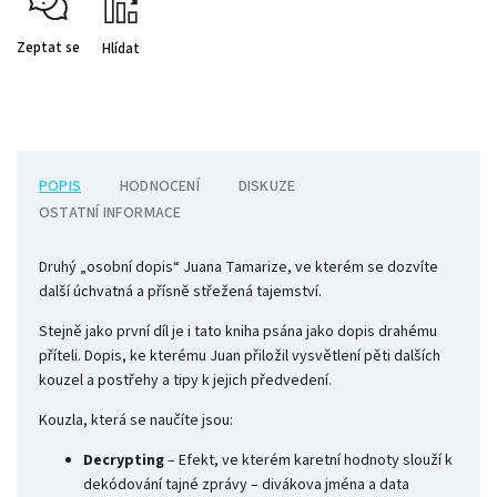
Zeptat se
Hlídat
POPIS
HODNOCENÍ
DISKUZE
OSTATNÍ INFORMACE
Druhý „osobní dopis“ Juana Tamarize, ve kterém se dozvíte
další úchvatná a přísně střežená tajemství.
Stejně jako první díl je i tato kniha psána jako dopis drahému
příteli. Dopis, ke kterému Juan přiložil vysvětlení pěti dalších
kouzel a postřehy a tipy k jejich předvedení.
Kouzla, která se naučíte jsou:
Decrypting
– Efekt, ve kterém karetní hodnoty slouží k
dekódování tajné zprávy – divákova jména a data