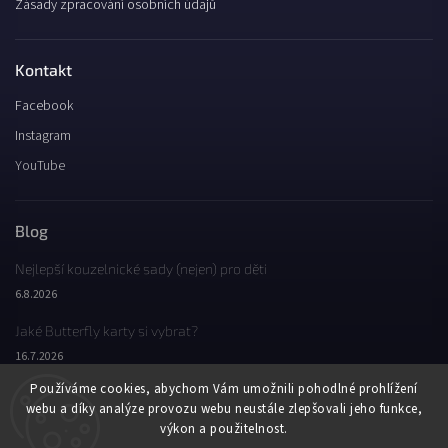
Zásady zpracování osobních údajů
Kontakt
Facebook
Instagram
YouTube
Blog
Nejlepší kouzelnické sady (nejen) pro děti
6.8.2026
Jaké Butterfly karty si vybrat?
16.7.2026
Používáme cookies, abychom Vám umožnili pohodlné prohlížení
Jaký byl Butterfly Wondercon 2025?
webu a díky analýze provozu webu neustále zlepšovali jeho funkce,
2.2.2026
výkon a použitelnost.