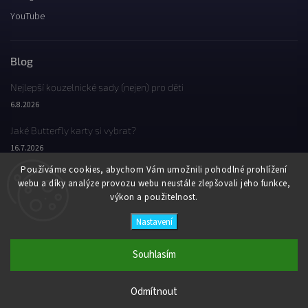
YouTube
Blog
Nejlepší kouzelnické sady (nejen) pro děti
6.8.2026
Jaké Butterfly karty si vybrat?
16.7.2026
Používáme cookies, abychom Vám umožnili pohodlné prohlížení
Jaký byl Butterfly Wondercon 2025?
webu a díky analýze provozu webu neustále zlepšovali jeho funkce,
2.2.2026
výkon a použitelnost.
Nastavení
Copyright 2026
Butterfly Wonderland
. Všechna práva vyhrazena.
Vytvořil
Shoptet
| Design
Shoptak.cz
Souhlasím
Odmítnout