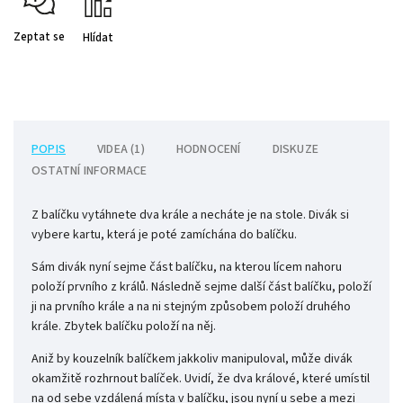
Zeptat se
Hlídat
POPIS
VIDEA (1)
HODNOCENÍ
DISKUZE
OSTATNÍ INFORMACE
Z balíčku vytáhnete dva krále a necháte je na stole. Divák si
vybere kartu, která je poté zamíchána do balíčku.
Sám divák nyní sejme část balíčku, na kterou lícem nahoru
položí prvního z králů. Následně sejme další část balíčku, položí
ji na prvního krále a na ni stejným způsobem položí druhého
krále. Zbytek balíčku položí na něj.
Aniž by kouzelník balíčkem jakkoliv manipuloval, může divák
okamžitě rozhrnout balíček. Uvidí, že dva králové, které umístil
na od sebe vzdálená místa v balíčku, jsou nyní u sebe a mezi