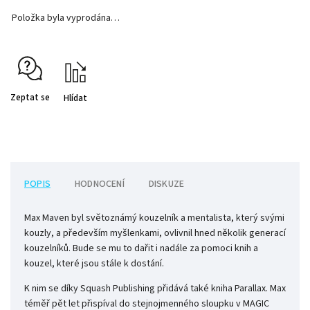
Položka byla vyprodána…
Zeptat se
Hlídat
POPIS
HODNOCENÍ
DISKUZE
Max Maven byl světoznámý kouzelník a mentalista, který svými
kouzly, a především myšlenkami, ovlivnil hned několik generací
kouzelníků. Bude se mu to dařit i nadále za pomoci knih a
kouzel, které jsou stále k dostání.
K nim se díky Squash Publishing přidává také kniha Parallax. Max
téměř pět let přispíval do stejnojmenného sloupku v MAGIC