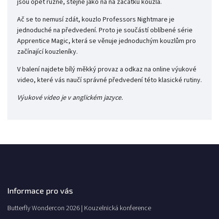
jsou opět různé, stejně jako na na začátku kouzla.
Ač se to nemusí zdát, kouzlo Professors Nightmare je
jednoduché na předvedení. Proto je součástí oblíbené série
Apprentice Magic, která se věnuje jednoduchým kouzlům pro
začínající kouzleníky.
V balení najdete bílý měkký provaz a odkaz na online výukové
video, které vás naučí správné předvedení této klasické rutiny.
Výukové video je v anglickém jazyce.
Informace pro vás
Butterfly Wondercon 2026 | Kouzelnická konference