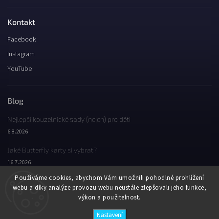
Kontakt
Facebook
Instagram
YouTube
Blog
Nejlepší kouzelnické sady (nejen) pro děti
6.8.2026
Jaké Butterfly karty si vybrat?
16.7.2026
Používáme cookies, abychom Vám umožnili pohodlné prohlížení
Jaký byl Butterfly Wondercon 2025?
webu a díky analýze provozu webu neustále zlepšovali jeho funkce,
2.2.2026
výkon a použitelnost.
Nastavení