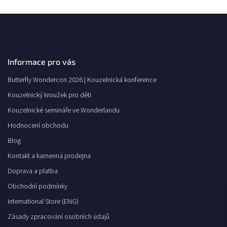
Informace pro vás
Butterfly Wondercon 2026 | Kouzelnická konference
Kouzelnický kroužek pro děti
Kouzelnické semináře ve Wonderlandu
Hodnocení obchodu
Blog
Kontakt a kamenná prodejna
Doprava a platba
Obchodní podmínky
International Store (ENG)
Zásady zpracování osobních údajů