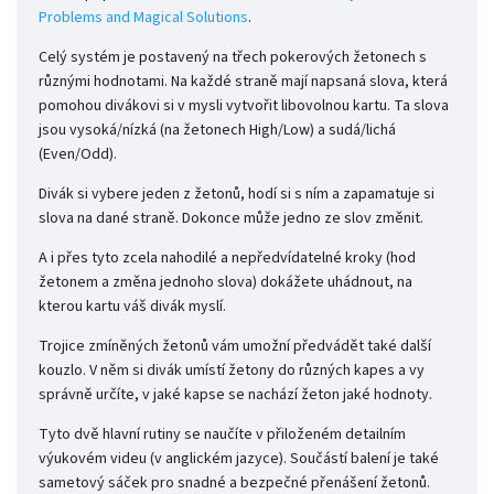
Problems and Magical Solutions
.
Celý systém je postavený na třech pokerových žetonech s
různými hodnotami. Na každé straně mají napsaná slova, která
pomohou divákovi si v mysli vytvořit libovolnou kartu. Ta slova
jsou vysoká/nízká (na žetonech High/Low) a sudá/lichá
(Even/Odd).
Divák si vybere jeden z žetonů, hodí si s ním a zapamatuje si
slova na dané straně. Dokonce může jedno ze slov změnit.
A i přes tyto zcela nahodilé a nepředvídatelné kroky (hod
žetonem a změna jednoho slova) dokážete uhádnout, na
kterou kartu váš divák myslí.
Trojice zmíněných žetonů vám umožní předvádět také další
kouzlo. V něm si divák umístí žetony do různých kapes a vy
správně určíte, v jaké kapse se nachází žeton jaké hodnoty.
Tyto dvě hlavní rutiny se naučíte v přiloženém detailním
výukovém videu (v anglickém jazyce). Součástí balení je také
sametový sáček pro snadné a bezpečné přenášení žetonů.