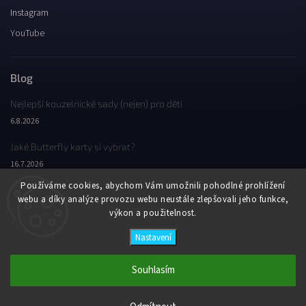
Instagram
YouTube
Blog
Nejlepší kouzelnické sady (nejen) pro děti
6.8.2026
Jaké Butterfly karty si vybrat?
16.7.2026
Používáme cookies, abychom Vám umožnili pohodlné prohlížení
Jaký byl Butterfly Wondercon 2025?
webu a díky analýze provozu webu neustále zlepšovali jeho funkce,
2.2.2026
výkon a použitelnost.
Nastavení
Copyright 2026
Butterfly Wonderland
. Všechna práva vyhrazena.
Vytvořil
Shoptet
| Design
Shoptak.cz
Souhlasím