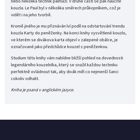
nebo několika technik palmáží. V druhé části se pak naučíte
kouzla. Le Paul byl v několika směrech průkopníkem, což je
vidět i na jeho tvorbě.
Kromě jiného je mu přiznáván lví podíl na odstartování trendu
kouzla Karty do peněženky. Na konci knihy vysvětlené kouzlo,
ve kterém se divákova karta objeví v zalepené obálce, je
označované jako předchůdce kouzel s peněženkou.
Studium této knihy vám nabídne bližší pohled na dovednosti
legendárního kouzelníka, který se snažil každou techniku
perfektně ovládnout tak, aby divák měl co nejmenší šanci
cokoliv odhalit.
Kniha je psaná v anglickém jazyce.