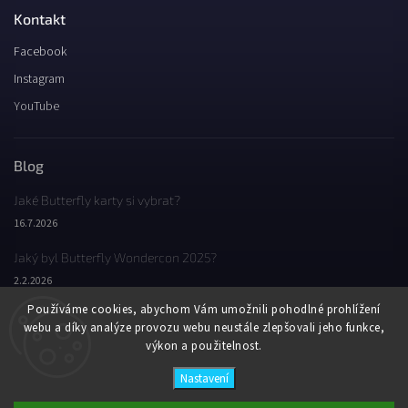
Kontakt
Facebook
Instagram
YouTube
Blog
Jaké Butterfly karty si vybrat?
16.7.2026
Jaký byl Butterfly Wondercon 2025?
2.2.2026
Používáme cookies, abychom Vám umožnili pohodlné prohlížení
Vítěz vašeho hlasování / Karty Butterfly Try-All V2 Playing Cards
webu a díky analýze provozu webu neustále zlepšovali jeho funkce,
27.1.2026
výkon a použitelnost.
Nastavení
Copyright 2026
Butterfly Wonderland
. Všechna práva vyhrazena.