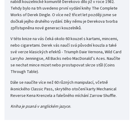
nabídl kouzelnické komunitě Derekovo dílo již v roce 1982.
Tehdy bylo na trh uvedeno první vydání knihy The Complete
Works of Derek Dingle. O více než třicet let později jsme se
dočkali jejího druhého vydání. Díky němu je Derekova tvorba
zpřístupněna nové generaci kouzelníků.
V této knize na vás čeká okolo 60 kouzel s kartami, mincemi,
nebo cigaretami. Derek vás naučí svá původní kouzla a také
své verze klasických efektů - Triumph Daie Vernona, Wild Card
Larryho Jenningse, All Backs nebo MacDonald’s Aces. Naučíte
se nechat mince mizet nebo prostupovat skrze stůl (Coins
Through Table).
Dále se naučíte více než 60 různých manipulací, včetně
ikonického Classic Pass, skrytého otočení karty Mechanical
Reverse Kena Krenzela a falešného míchání Zarrow Shuffle.
Kniha je psaná v anglickém jazyce.