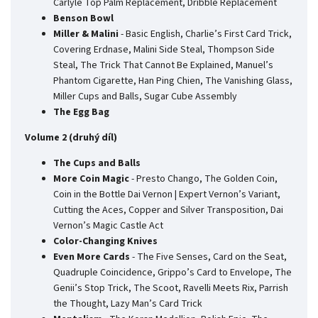
Carlyle Top Palm Replacement, Dribble Replacement
Benson Bowl
Miller & Malini
- Basic English, Charlie’s First Card Trick,
Covering Erdnase, Malini Side Steal, Thompson Side
Steal, The Trick That Cannot Be Explained, Manuel’s
Phantom Cigarette, Han Ping Chien, The Vanishing Glass,
Miller Cups and Balls, Sugar Cube Assembly
The Egg Bag
Volume 2 (druhý díl)
The Cups and Balls
More Coin Magic
- Presto Chango, The Golden Coin,
Coin in the Bottle Dai Vernon | Expert Vernon’s Variant,
Cutting the Aces, Copper and Silver Transposition, Dai
Vernon’s Magic Castle Act
Color-Changing Knives
Even More Cards
- The Five Senses, Card on the Seat,
Quadruple Coincidence, Grippo’s Card to Envelope, The
Genii’s Stop Trick, The Scoot, Ravelli Meets Rix, Parrish
the Thought, Lazy Man’s Card Trick