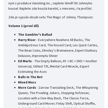
nyní z produkce Vanishing Inc., najdete téměř 80 Johnnyho
kouzel. Najdete zde kouzla karetní, s mincemi, i ta jevištní.
Zde je vypsán obsah setu The Magic of Johnny Thompson:
Volume 1 (první díl)
The Gambler's Ballad
Harry Riser
- Everywhere Nowhere All Backs, The
Ambilipstrous Card, The Kissed Card, Les Quick Cartes,
The Bean Coins, Elmsley’s Brainweave, Expert Dunbury
Delusion, Impromptu Shiner
Ed Marlo
- The Empty Balloon, KF + BC + EM2 = Another
Universal, Stilted Tilt, Mental Card Miracle, Expert
Estimating the Aces
Balls In The Net
Mixed Macs
More Cards
- Zarrow Translating Deck, The Whispering
Queen, The Prowling Jokers, Stopping Hofzinser,
Location with a One-Way Back, The Classic Force,
Underground Card Moves: Finlay Shift, Optical Shuffle,