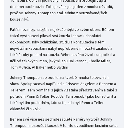
Tomsoni & Co. V ní jedinečným způsobem propojili vtip a
dechberoucí kouzla. Toto je však jen jeden z mnoha důvodů,
proč se Johnny Thompson stal jedním z neuznávanějších
kouzelníků.
Patřil mezi nejznalejší a nejzkušenější ve svém oboru. Během
tisíců vystoupení piloval svá kouzla i show k absolutní
dokonalosti. Díky schůzkám, studiu a konzultacím s těmi
největšími kapacitami nabyl nepřeberné množství znalostí a
také široký pohled na kouzla. Během svého života se potkal a
učil od takových jmen, jakými jsou Dai Vernon, Charlie Miller,
Tom Mullica, Al Baker nebo Slydini.
Johnny Thompson se podílel na tvorbě mnoha televizních
show. Spolupracoval například s Crissem Angelem a Pennem a
Tellerem. Těm pomáhal s jejich vlastním představením a také s
pořadem Penn & Teller: Fool Us. Tam působil jako konzultant a
také byl tím posledním, kdo určil, zda byli Penn a Teller
oklamáni či nikoliv.
Během své více než sedmdesátileté kariéry vytvořil Johnny
Thompson nespočet kouzel. V tomto dvoudílném knižním setu,