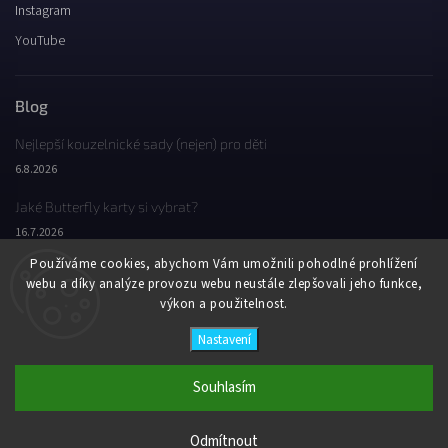
Instagram
YouTube
Blog
Nejlepší kouzelnické sady (nejen) pro děti
6.8.2026
Jaké Butterfly karty si vybrat?
16.7.2026
Používáme cookies, abychom Vám umožnili pohodlné prohlížení
Jaký byl Butterfly Wondercon 2025?
webu a díky analýze provozu webu neustále zlepšovali jeho funkce,
2.2.2026
výkon a použitelnost.
Nastavení
Copyright 2026
Butterfly Wonderland
. Všechna práva vyhrazena.
Vytvořil
Shoptet
| Design
Shoptak.cz
Souhlasím
Odmítnout