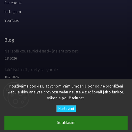
Facebook
Instagram
YouTube
Blog
Nejlepší kouzelnické sady (nejen) pro děti
6.8.2026
Jaké Butterfly karty si vybrat?
16.7.2026
Používáme cookies, abychom Vám umožnili pohodlné prohlížení
Jaký byl Butterfly Wondercon 2025?
webu a díky analýze provozu webu neustále zlepšovali jeho funkce,
2.2.2026
výkon a použitelnost.
Nastavení
Copyright 2026
Butterfly Wonderland
. Všechna práva vyhrazena.
Vytvořil
Shoptet
| Design
Shoptak.cz
Souhlasím