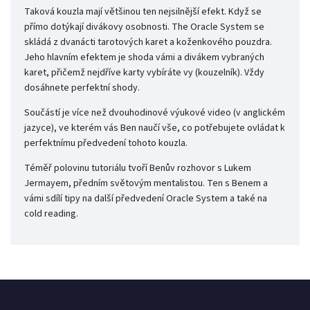
Taková kouzla mají většinou ten nejsilnější efekt. Když se
přímo dotýkají divákovy osobnosti. The Oracle System se
skládá z dvanácti tarotových karet a koženkového pouzdra.
Jeho hlavním efektem je shoda vámi a divákem vybraných
karet, přičemž nejdříve karty vybíráte vy (kouzelník). Vždy
dosáhnete perfektní shody.
Součástí je více než dvouhodinové výukové video (v anglickém
jazyce), ve kterém vás Ben naučí vše, co potřebujete ovládat k
perfektnímu předvedení tohoto kouzla.
Téměř polovinu tutoriálu tvoří Benův rozhovor s Lukem
Jermayem, předním světovým mentalistou. Ten s Benem a
vámi sdílí tipy na další předvedení Oracle System a také na
cold reading.