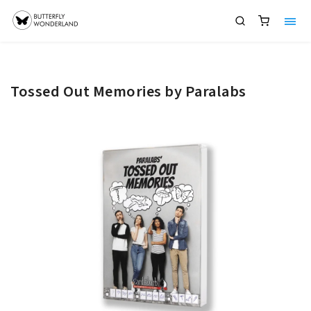
Tossed Out Memories by Paralabs