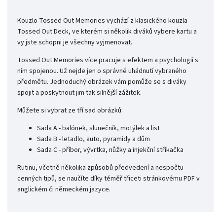
Kouzlo Tossed Out Memories vychází z klasického kouzla
Tossed Out Deck, ve kterém si několik diváků vybere kartu a
vy jste schopni je všechny vyjmenovat.
Tossed Out Memories více pracuje s efektem a psychologií s
ním spojenou. Už nejde jen o správné uhádnutí vybraného
předmětu. Jednoduchý obrázek vám pomůže se s diváky
spojit a poskytnout jim tak silnější zážitek.
Můžete si vybrat ze tří sad obrázků:
Sada A - balónek, slunečník, motýlek a list
Sada B - letadlo, auto, pyramidy a dům
Sada C - příbor, vývrtka, nůžky a injekční stříkačka
Rutinu, včetně několika způsobů předvedení a nespočtu
cenných tipů, se naučíte díky téměř třiceti stránkovému PDF v
anglickém či německém jazyce.