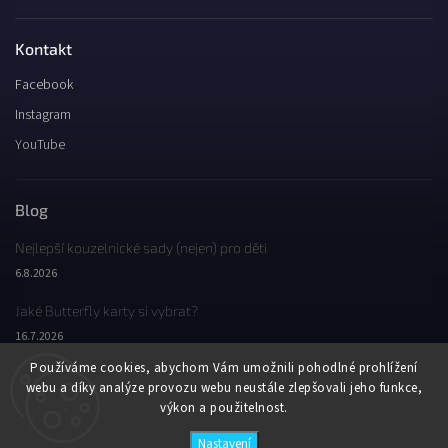
Kontakt
Facebook
Instagram
YouTube
Blog
Nejlepší kouzelnické sady (nejen) pro děti
6.8.2026
Jaké Butterfly karty si vybrat?
16.7.2026
Používáme cookies, abychom Vám umožnili pohodlné prohlížení
Jaký byl Butterfly Wondercon 2025?
webu a díky analýze provozu webu neustále zlepšovali jeho funkce,
2.2.2026
výkon a použitelnost.
Nastavení