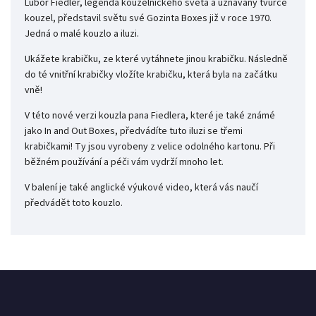
Lubor Fiedler, legenda kouzelnického světa a uznávaný tvůrce
kouzel, představil světu své Gozinta Boxes již v roce 1970.
Jedná o malé kouzlo a iluzi.
Ukážete krabičku, ze které vytáhnete jinou krabičku. Následně
do té vnitřní krabičky vložíte krabičku, která byla na začátku
vně!
V této nové verzi kouzla pana Fiedlera, které je také známé
jako In and Out Boxes, předvádíte tuto iluzi se třemi
krabičkami! Ty jsou vyrobeny z velice odolného kartonu. Při
běžném používání a péči vám vydrží mnoho let.
V balení je také anglické výukové video, která vás naučí
předvádět toto kouzlo.