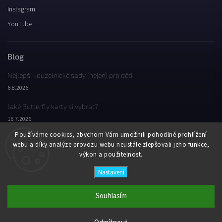
Instagram
YouTube
Blog
Nejlepší kouzelnické sady (nejen) pro děti
6.8.2026
Jaké Butterfly karty si vybrat?
16.7.2026
Používáme cookies, abychom Vám umožnili pohodlné prohlížení
Jaký byl Butterfly Wondercon 2025?
webu a díky analýze provozu webu neustále zlepšovali jeho funkce,
2.2.2026
výkon a použitelnost.
Nastavení
Copyright 2026
Butterfly Wonderland
. Všechna práva vyhrazena.
Vytvořil
Shoptet
| Design
Shoptak.cz
Souhlasím