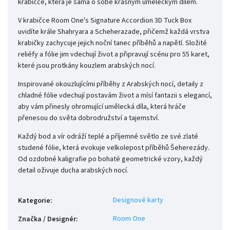
krabičce, která je sama o sobě krásným uměleckým dílem.
V krabičce Room One's Signature Accordion 3D Tuck Box
uvidíte krále Shahryara a Scheherazade, přičemž každá vrstva
krabičky zachycuje jejich noční tanec příběhů a napětí. Složité
reliéfy a fólie jim vdechují život a připravují scénu pro 55 karet,
které jsou protkány kouzlem arabských nocí.
Inspirované okouzlujícími příběhy z Arabských nocí, detaily z
chladné fólie vdechují postavám život a mísí fantazii s elegancí,
aby vám přinesly ohromující umělecká díla, která hráče
přenesou do světa dobrodružství a tajemství.
Každý bod a vír odráží teplé a příjemné světlo ze své zlaté
studené fólie, která evokuje velkolepost příběhů Šeherezády.
Od ozdobné kaligrafie po bohaté geometrické vzory, každý
detail oživuje ducha arabských nocí.
Designové karty
Kategorie
:
Room One
Značka / Designér
: