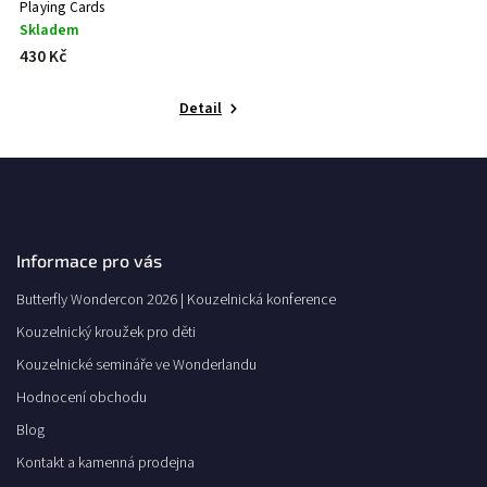
Playing Cards
Skladem
430 Kč
Detail
Informace pro vás
Butterfly Wondercon 2026 | Kouzelnická konference
Kouzelnický kroužek pro děti
Kouzelnické semináře ve Wonderlandu
Hodnocení obchodu
Blog
Kontakt a kamenná prodejna