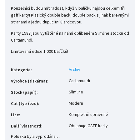
Kouzelníci budou mít radost, když v balíčku najdou celkem tři
gaff karty! Klasický double back, double back s jinak barevnými
stranami a jednu duplicitní 8 srdcovou.
Karty 1987 jsou vytištěné na námi oblíbeném Slimline stocku od
Cartamundi.
Limitovaná edice 1.000 balíčků!
Archiv
Kategorie
:
Cartamundi
Výrobce (tiskárna)
:
Slimline
Stock (papír)
:
Modern
Cut (typ řezu)
:
Kompletně upravené
Líce
:
Obsahuje GAFF karty
Další vlastnosti
:
Položka byla vyprodána…