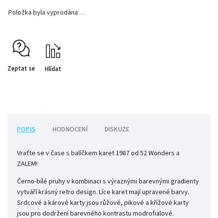
Položka byla vyprodána…
Zeptat se
Hlídat
POPIS
HODNOCENÍ
DISKUZE
Vraťte se v čase s balíčkem karet 1987 od 52 Wonders a
ZALEM!
Černo-bílé pruhy v kombinaci s výraznými barevnými gradienty
vytváří krásný retro design. Líce karet mají upravené barvy.
Srdcové a kárové karty jsou růžové, pikové a křížové karty
jsou pro dodržení barevného kontrastu modrofialové.