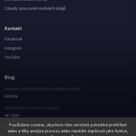
Zásady zpracování osobních údajů
Kontakt
Facebook
Instagram
YouTube
Blog
Nejlepší kouzelnické sady (nejen) pro děti
6.8.2026
Jaké Butterfly karty si vybrat?
16.7.2026
Používáme cookies, abychom Vám umožnili pohodlné prohlížení
Jaký byl Butterfly Wondercon 2025?
webu a díky analýze provozu webu neustále zlepšovali jeho funkce,
2.2.2026