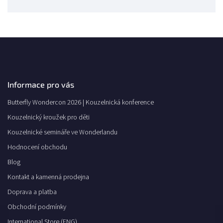
Informace pro vás
Butterfly Wondercon 2026 | Kouzelnická konference
Kouzelnický kroužek pro děti
Kouzelnické semináře ve Wonderlandu
Hodnocení obchodu
Blog
Kontakt a kamenná prodejna
Doprava a platba
Obchodní podmínky
International Store (ENG)