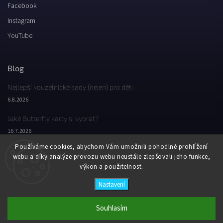
Facebook
Instagram
YouTube
Blog
Nejlepší kouzelnické sady (nejen) pro děti
6.8.2026
Jaké Butterfly karty si vybrat?
16.7.2026
Používáme cookies, abychom Vám umožnili pohodlné prohlížení
Jaký byl Butterfly Wondercon 2025?
webu a díky analýze provozu webu neustále zlepšovali jeho funkce,
2.2.2026
výkon a použitelnost.
Nastavení
Copyright 2026
Butterfly Wonderland
. Všechna práva vyhrazena.
Vytvořil
Shoptet
| Design
Shoptak.cz
Souhlasím