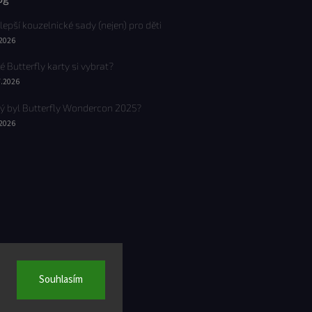
lepší kouzelnické sady (nejen) pro děti
.2026
é Butterfly karty si vybrat?
7.2026
ý byl Butterfly Wondercon 2025?
.2026
Souhlasím