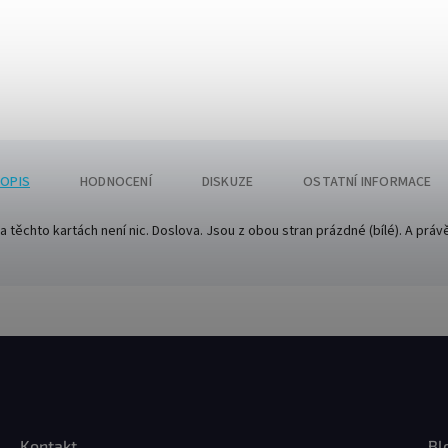
OPIS
HODNOCENÍ
DISKUZE
OSTATNÍ INFORMACE
a těchto kartách není nic. Doslova. Jsou z obou stran prázdné (bílé). A právě
Kontakt
Bl