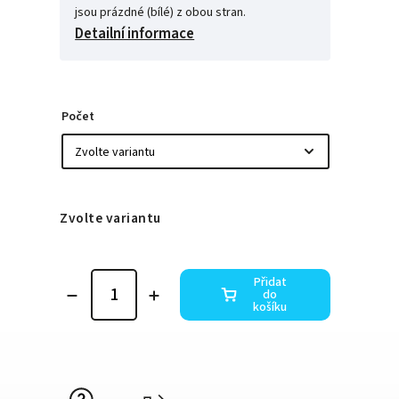
jsou prázdné (bílé) z obou stran.
Detailní informace
Počet
Zvolte variantu
Přidat
do
košíku