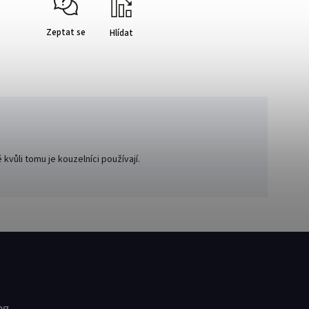
Zeptat se
Hlídat
 kvůli tomu je kouzelníci používají.
og