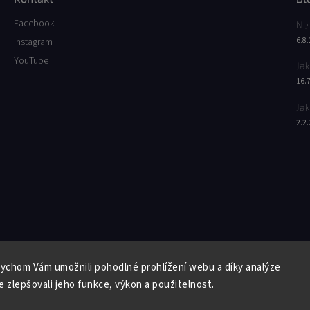
Facebook
Nej
6.8
Instagram
YouTube
Jak
16.
Jak
2.2
Facebook
Instagram
YouTube
ychom Vám umožnili pohodlné prohlížení webu a díky analýze
Copyright 2026
Butterfly Wonderland
. Všechna práva vyhrazena.
 zlepšovali jeho funkce, výkon a použitelnost.
Vytvořil
Shoptet
| Design
Shoptak.cz