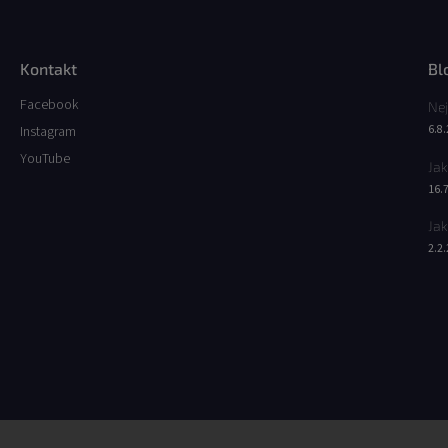
Kontakt
Bl
Facebook
Nej
6.8
Instagram
YouTube
Jak
16.
Jak
2.2
Facebook
Instagram
YouTube