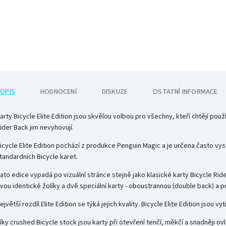
OPIS
HODNOCENÍ
DISKUZE
OSTATNÍ INFORMACE
arty Bicycle Elite Edition jsou skvělou volbou pro všechny, kteří chtějí použ
ider Back jim nevyhovují.
icycle Elite Edition pochází z produkce Penguin Magic a je určena často vys
tandardních Bicycle karet.
ato edice vypadá po vizuální stránce stejně jako klasické karty Bicycle Rider
vou identické žolíky a dvě speciální karty - oboustrannou (double back) a p
ejvětší rozdíl Elite Edition se týká jejich kvality. Bicycle Elite Edition jsou v
íky crushed Bicycle stock jsou karty při otevření tenčí, měkčí a snadněji ov