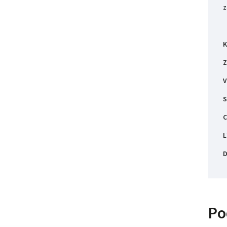
z
K
Z
V
S
C
L
D
Po