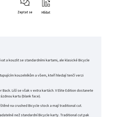
Zeptat se
Hlídat
ívat a kouzlit se standardními kartami, ale klasické Bicycle
tupujícím kouzelníkům a všem, kteří hledají tenčí verzi
 Back. Liší se však v extra kartách. V Elite Edition dostanete
rázdnou kartu (blank face).
ytištěné na crushed Bicycle stock a mají traditional cut.
ladatelné než standardní Bicycle karty. Traditional cut pak