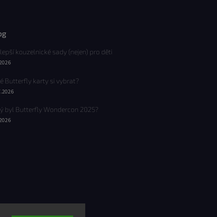
og
lepší kouzelnické sady (nejen) pro děti
.2026
é Butterfly karty si vybrat?
7.2026
ý byl Butterfly Wondercon 2025?
.2026