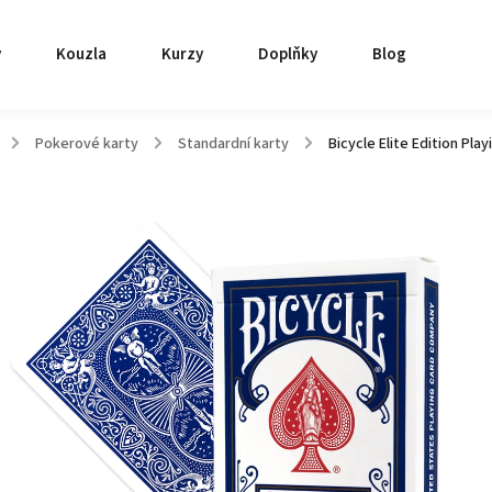
y
Kouzla
Kurzy
Doplňky
Blog
/
Pokerové karty
/
Standardní karty
/
Bicycle Elite Edition Pla