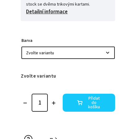
stock se dvěma trikovými kartami.
Detailní informace
Barva
Zvolte variantu
Přidat
do
košíku