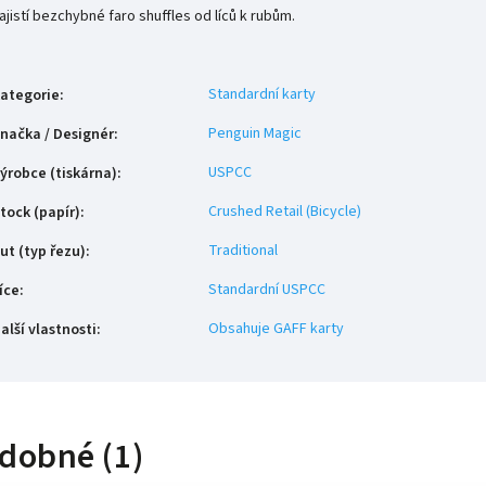
ajistí bezchybné faro shuffles od líců k rubům.
Standardní karty
ategorie
:
Penguin Magic
načka / Designér
:
USPCC
ýrobce (tiskárna)
:
Crushed Retail (Bicycle)
tock (papír)
:
Traditional
ut (typ řezu)
:
Standardní USPCC
íce
:
Obsahuje GAFF karty
alší vlastnosti
:
dobné (1)