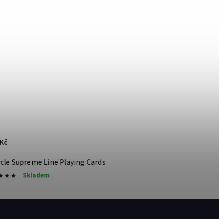
 Kč
ycle Supreme Line Playing Cards
Skladem