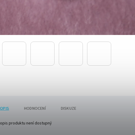
OPIS
HODNOCENÍ
DISKUZE
opis produktu není dostupný