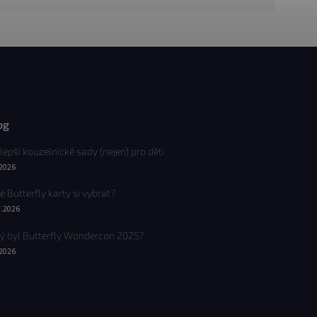
og
lepší kouzelnické sady (nejen) pro děti
.2026
é Butterfly karty si vybrat?
7.2026
ý byl Butterfly Wondercon 2025?
.2026