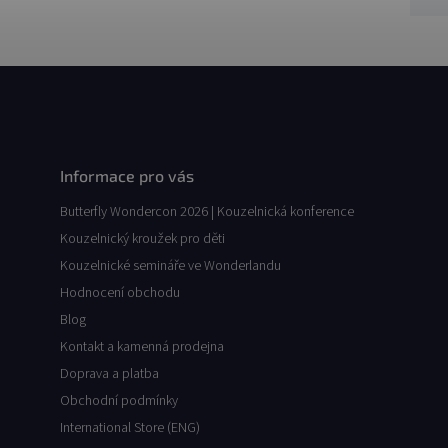
Informace pro vás
Butterfly Wondercon 2026 | Kouzelnická konference
Kouzelnický kroužek pro děti
Kouzelnické semináře ve Wonderlandu
Hodnocení obchodu
Blog
Kontakt a kamenná prodejna
Doprava a platba
Obchodní podmínky
International Store (ENG)