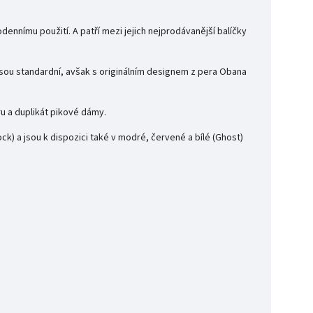
odennímu použití. A patří mezi jejich nejprodávanější balíčky
 jsou standardní, avšak s originálním designem z pera Obana
u a duplikát pikové dámy.
ock) a jsou k dispozici také v modré, červené a bílé (Ghost)