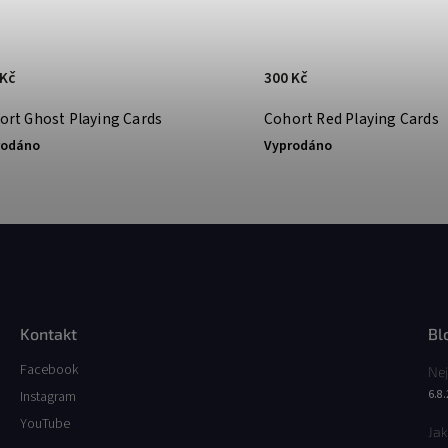
 Kč
300 Kč
ort Ghost Playing Cards
Cohort Red Playing Cards
rodáno
Vyprodáno
Kontakt
Bl
Facebook
Nej
6.8
Instagram
YouTube
Jak