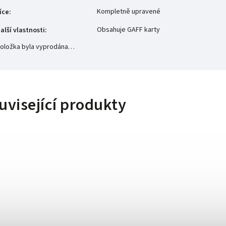
Kompletně upravené
íce
:
Obsahuje GAFF karty
alší vlastnosti
:
oložka byla vyprodána…
uvisející produkty