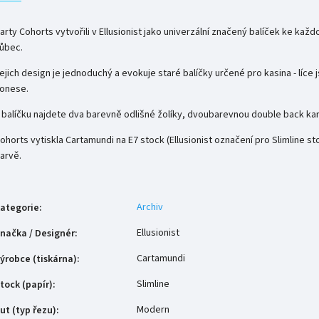
arty Cohorts vytvořili v Ellusionist jako univerzální značený balíček ke každ
ůbec.
ejich design je jednoduchý a evokuje staré balíčky určené pro kasina - líce
onese.
 balíčku najdete dva barevně odlišné žolíky, dvoubarevnou double back kar
ohorts vytiskla Cartamundi na E7 stock (Ellusionist označení pro Slimline st
arvě.
Archiv
ategorie
:
Ellusionist
načka / Designér
:
Cartamundi
ýrobce (tiskárna)
:
Slimline
tock (papír)
:
Modern
ut (typ řezu)
: