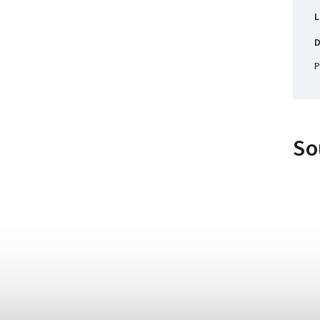
L
D
P
So