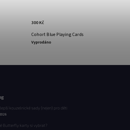
300 Kč
Cohort Blue Playing Cards
Vyprodáno
og
lepší kouzelnické sady (nejen) pro děti
.2026
é Butterfly karty si vybrat?