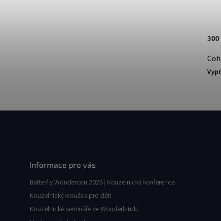
300
Coh
Vyp
Informace pro vás
Butterfly Wondercon 2026 | Kouzelnická konference
Kouzelnický kroužek pro děti
Kouzelnické semináře ve Wonderlandu