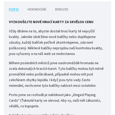
POPIS
HODNOCENÍ
DISKUZE
VYZKOUŠEJTE NOVÉ HRACÍ KARTY ZA SKVĚLOU CENU
Vždy dbáme na to, abyste dostali hrací karty té nejvyšší
kvality. Jakmile obdržíme nové balíčky nebo doplňujeme
zásoby, každý balíček pečlivě zkontrolujeme, zda není
poškozený. Některé balíčky neprojdou naší kontrolou kvality,
jsou vyřazeny a na náš web se nedostanou.
Během posledních měsíců jsme nashromáždili hromadu ne
zcela dokonalých hracích karet. Tyto balíčky mohou být mírně
promáčklé nebo poškrábané, případně mohou mít pod
celofánem zbytky lepidla. I když jsou tyto vady často
minimální, nechceme tyto balíčky nabízet mezi ostatními.
Proto jsme se rozhodli je nabídnout jako „Dinged Playing
Cards“ (Ťuknuté karty se slevou). Aby vy, naši milí zákazníci,
věděli, co kupujete.