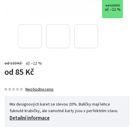
od 110 Kč
až –22 %
od 110 Kč
až –22 %
od
85 Kč
Neohodnoceno
Mix designových karet se slevou 20%. Balíčky mají lehce
ťuknuté krabičky, ale samotné karty jsou v perfektním stavu.
Detailní informace