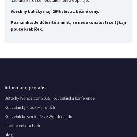
Nabídka karet se neustále mění a doplňuje.
Všechny balíčky mají 20% slevu z běžné ceny.
Poznámka: Je důležité zmínit, že nedokonalosti se týkají
pouze krabiček.
Informace pro vás
Butterfly Wondercon 2026 | Kouzelnická konference
Kouzelnický kroužek pro děti
Kouzelnické semináře ve Wonderlandu
Hodnocení obchodu
Blog