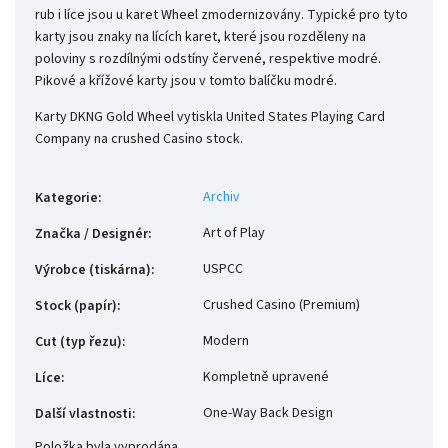
rub i líce jsou u karet Wheel zmodernizovány. Typické pro tyto
karty jsou znaky na lících karet, které jsou rozděleny na
poloviny s rozdílnými odstíny červené, respektive modré.
Pikové a křížové karty jsou v tomto balíčku modré.
Karty DKNG Gold Wheel vytiskla United States Playing Card
Company na crushed Casino stock.
Archiv
Kategorie
:
Art of Play
Značka / Designér
:
USPCC
Výrobce (tiskárna)
:
Crushed Casino (Premium)
Stock (papír)
:
Modern
Cut (typ řezu)
:
Kompletně upravené
Líce
:
One-Way Back Design
Další vlastnosti
:
Položka byla vyprodána…