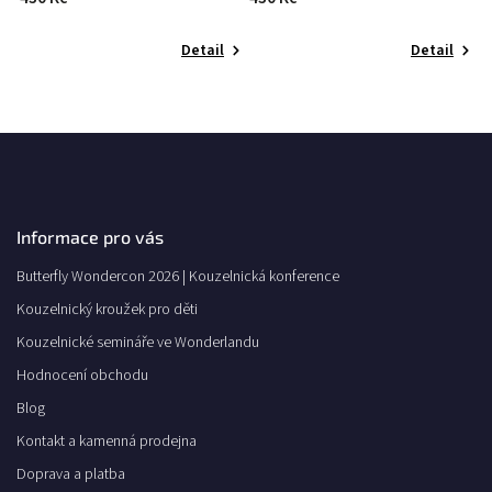
Detail
Detail
Informace pro vás
Butterfly Wondercon 2026 | Kouzelnická konference
Kouzelnický kroužek pro děti
Kouzelnické semináře ve Wonderlandu
Hodnocení obchodu
Blog
Kontakt a kamenná prodejna
Doprava a platba