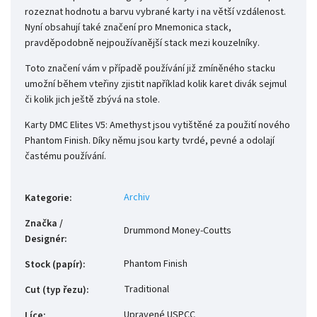
rozeznat hodnotu a barvu vybrané karty i na větší vzdálenost.
Nyní obsahují také značení pro Mnemonica stack,
pravděpodobně nejpoužívanější stack mezi kouzelníky.
Toto značení vám v případě používání již zmíněného stacku
umožní během vteřiny zjistit například kolik karet divák sejmul
či kolik jich ještě zbývá na stole.
Karty DMC Elites V5: Amethyst jsou vytištěné za použití nového
Phantom Finish. Díky němu jsou karty tvrdé, pevné a odolají
častému používání.
Archiv
Kategorie
:
Značka /
Drummond Money-Coutts
Designér
:
Phantom Finish
Stock (papír)
:
Traditional
Cut (typ řezu)
:
Upravené USPCC
Líce
: