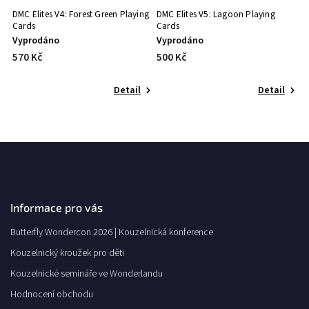
DMC Elites V4: Forest Green Playing
DMC Elites V5: Lagoon Playing
Cards
Cards
Vyprodáno
Vyprodáno
570 Kč
500 Kč
Detail
Detail
Informace pro vás
Butterfly Wondercon 2026 | Kouzelnická konference
Kouzelnický kroužek pro děti
Kouzelnické semináře ve Wonderlandu
Hodnocení obchodu