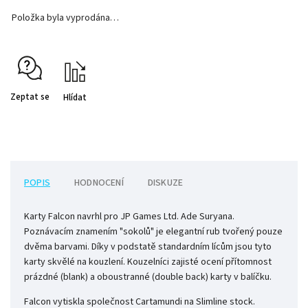
Položka byla vyprodána…
Zeptat se
Hlídat
POPIS
HODNOCENÍ
DISKUZE
Karty Falcon navrhl pro JP Games Ltd. Ade Suryana.
Poznávacím znamením "sokolů" je elegantní rub tvořený pouze
dvěma barvami. Díky v podstatě standardním lícům jsou tyto
karty skvělé na kouzlení. Kouzelníci zajisté ocení přítomnost
prázdné (blank) a oboustranné (double back) karty v balíčku.
Falcon vytiskla společnost Cartamundi na Slimline stock.