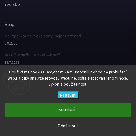
YouTube
Blog
Nejlepší kouzelnické sady (nejen) pro děti
6.8.2026
Jaké Butterfly karty si vybrat?
16.7.2026
Používáme cookies, abychom Vám umožnili pohodlné prohlížení
Jaký byl Butterfly Wondercon 2025?
webu a díky analýze provozu webu neustále zlepšovali jeho funkce,
2.2.2026
výkon a použitelnost.
Nastavení
Copyright 2026
Butterfly Wonderland
. Všechna práva vyhrazena.
Vytvořil
Shoptet
| Design
Shoptak.cz
Souhlasím
Odmítnout