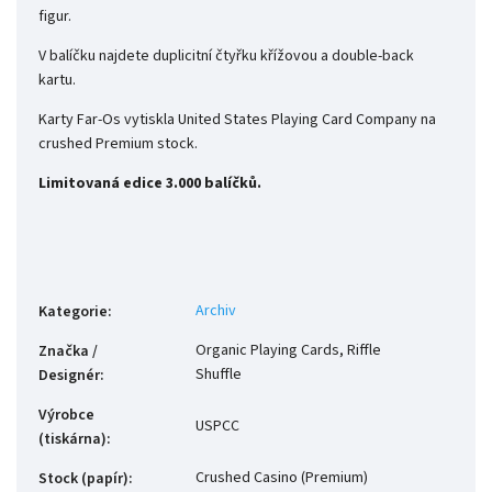
figur.
V balíčku najdete duplicitní čtyřku křížovou a double-back
kartu.
Karty Far-Os vytiskla United States Playing Card Company na
crushed Premium stock.
Limitovaná edice 3.000 balíčků.
Archiv
Kategorie
:
Organic Playing Cards, Riffle
Značka /
Shuffle
Designér
:
Výrobce
USPCC
(tiskárna)
:
Crushed Casino (Premium)
Stock (papír)
: