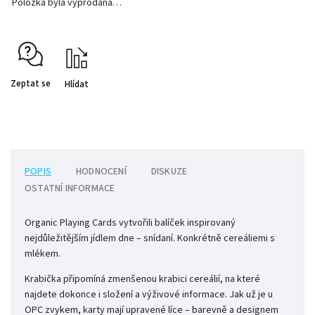
Položka byla vyprodána…
Zeptat se
Hlídat
POPIS
HODNOCENÍ
DISKUZE
OSTATNÍ INFORMACE
Organic Playing Cards vytvořili balíček inspirovaný
nejdůležitějším jídlem dne – snídaní. K
onkrétně cereáliemi s
mlékem.
Krabička připomíná zmenšenou krabici cereálií, na které
najdete dokonce i složení a výživové informace.
Jak už je u
OPC zvykem, karty mají upravené líce – barevně a designem