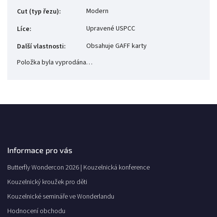
Modern
Cut (typ řezu)
:
Upravené USPCC
Líce
:
Obsahuje GAFF karty
Další vlastnosti
:
Položka byla vyprodána…
Informace pro vás
Butterfly Wondercon 2026 | Kouzelnická konference
Kouzelnický kroužek pro děti
Kouzelnické semináře ve Wonderlandu
Hodnocení obchodu