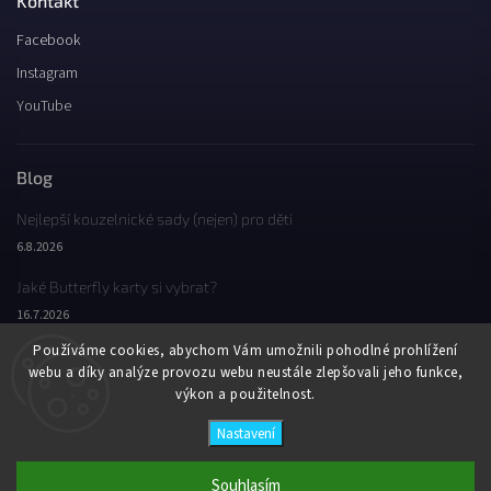
Kontakt
Facebook
Instagram
YouTube
Blog
Nejlepší kouzelnické sady (nejen) pro děti
6.8.2026
Jaké Butterfly karty si vybrat?
16.7.2026
Používáme cookies, abychom Vám umožnili pohodlné prohlížení
Jaký byl Butterfly Wondercon 2025?
webu a díky analýze provozu webu neustále zlepšovali jeho funkce,
2.2.2026
výkon a použitelnost.
Nastavení
Copyright 2026
Butterfly Wonderland
. Všechna práva vyhrazena.
Vytvořil
Shoptet
| Design
Shoptak.cz
Souhlasím