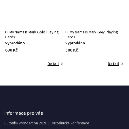
Hi My Name Is Mark Gold Playing
Hi My Name Is Mark Grey Playing
Cards
Cards
Vyprodáno
Vyprodáno
690 Kč
500 Kč
Detail
Detail
Informace pro vás
Butterfly Wondercon 2026 | Kouzelnická konference