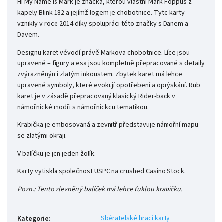
Hi My Name Is Mark je značka, kterou vlastní Mark Hoppus z
kapely Blink-182 a jejímž logem je chobotnice. Tyto karty
vznikly v roce 2014 díky spolupráci této značky s Danem a
Davem.
Designu karet vévodí právě Markova chobotnice. Líce jsou
upravené – figury a esa jsou kompletně přepracované s detaily
zvýrazněnými zlatým inkoustem. Zbytek karet má lehce
upravené symboly, které evokují opotřebení a oprýskání. Rub
karet je v zásadě přepracovaný klasický Rider-back v
námořnické modři s námořnickou tematikou.
Krabička je embosovaná a zevnitř představuje námořní mapu
se zlatými okraji.
V balíčku je jen jeden žolík.
Karty vytiskla společnost USPC na crushed Casino Stock.
Pozn.: Tento zlevněný balíček má lehce ťuklou krabičku.
Sběratelské hrací karty
Kategorie
: