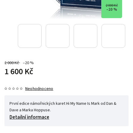
2 000 Kč
–20 %
2 000 Kč
–20 %
1 600 Kč
Neohodnoceno
První edice námořnických karet Hi My Name Is Mark od Dan &
Dave a Marka Hoppuse.
Detailní informace