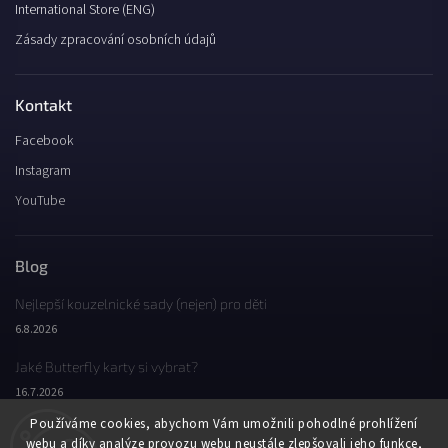
International Store (ENG)
Zásady zpracování osobních údajů
Kontakt
Facebook
Instagram
YouTube
Blog
Nejlepší kouzelnické sady (nejen) pro děti
6.8.2026
Jaké Butterfly karty si vybrat?
16.7.2026
Používáme cookies, abychom Vám umožnili pohodlné prohlížení
Jaký byl Butterfly Wondercon 2025?
webu a díky analýze provozu webu neustále zlepšovali jeho funkce,