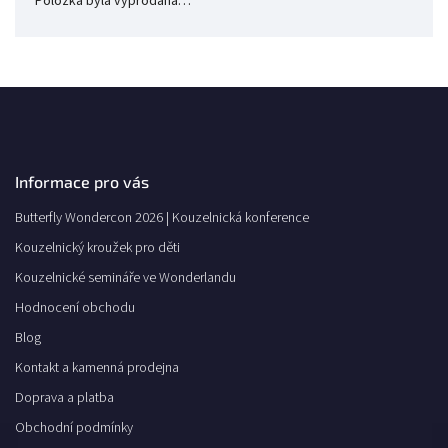
Položka byla vyprodána…
Informace pro vás
Butterfly Wondercon 2026 | Kouzelnická konference
Kouzelnický kroužek pro děti
Kouzelnické semináře ve Wonderlandu
Hodnocení obchodu
Blog
Kontakt a kamenná prodejna
Doprava a platba
Obchodní podmínky