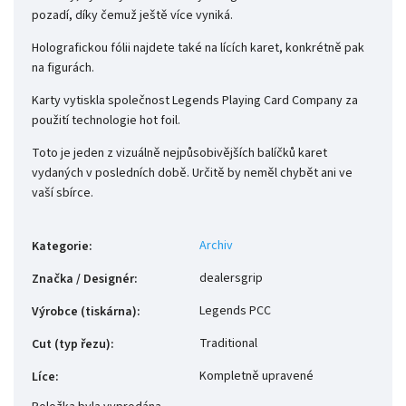
pozadí, díky čemuž ještě více vyniká.
Holografickou fólii najdete také na lících karet, konkrétně pak
na figurách.
Karty vytiskla společnost Legends Playing Card Company za
použití technologie hot foil.
Toto je jeden z vizuálně nejpůsobivějších balíčků karet
vydaných v posledních době. Určitě by neměl chybět ani ve
vaší sbírce.
Archiv
Kategorie
:
dealersgrip
Značka / Designér
:
Legends PCC
Výrobce (tiskárna)
:
Traditional
Cut (typ řezu)
:
Kompletně upravené
Líce
: