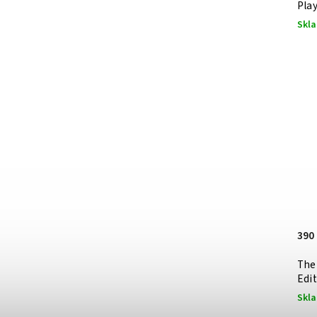
Pla
Skl
390
The 
Edit
Skl