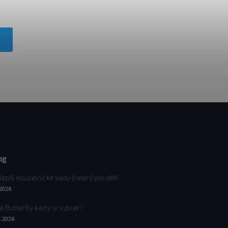
og
lepší kouzelnické sady (nejen) pro děti
.2026
é Butterfly karty si vybrat?
7.2026