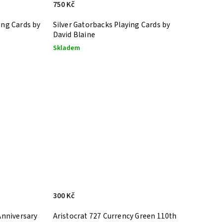
750 Kč
ing Cards by
Silver Gatorbacks Playing Cards by
David Blaine
Skladem
300 Kč
Anniversary
Aristocrat 727 Currency Green 110th