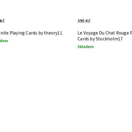
 Kč
395 Kč
tnite Playing Cards by theory11
Le Voyage Du Chat Rouge 
Cards by Stockholm17
adem
Skladem