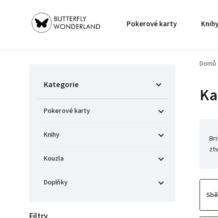
Pokerové karty
Knih
Domů
Kategorie
Ka
Pokerové karty
Knihy
Br
zt
Kouzla
Doplňky
Sbě
Filtry