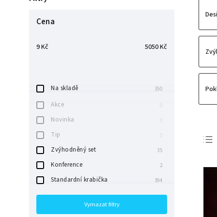
Des
Cena
9
Kč
5050
Kč
Zvý
Na skladě
Pok
350
Akce
0
Novinka
0
Tip
0
Zvýhodněný set
35
Konference
2
Standardní krabička
394
Vymazat filtry