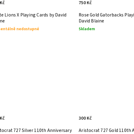
 Kč
750 Kč
e Lions X Playing Cards by David
Rose Gold Gatorbacks Play
ine
David Blaine
entálně nedostupné
Skladem
 Kč
300 Kč
tocrat 727 Silver 110th Anniversary
Aristocrat 727 Gold 110th 