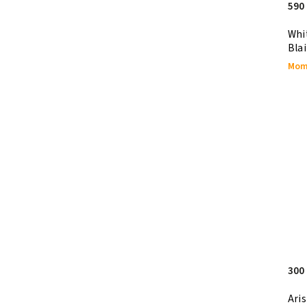
590
theory11
79
The 1914
Whit
1
Bla
The Virts
3
Mom
Thirdway Industries
1
United States Playing Card Company
59
Shin Lim
2
Room One
50
300
Aris