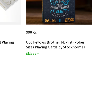
390 Kč
l Playing
Odd Fellows Brother McPint (Poker
Size) Playing Cards by Stockholm17
Skladem