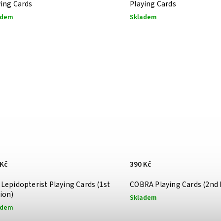
ying Cards
Playing Cards
adem
Skladem
 Kč
390 Kč
Lepidopterist Playing Cards (1st
COBRA Playing Cards (2nd 
ion)
Skladem
adem