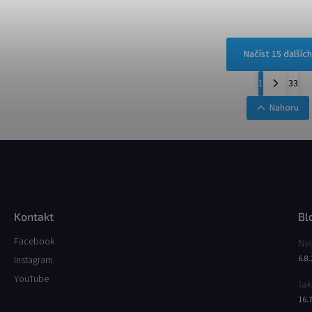
Načíst 15 dalších
1
33
Nahoru
Kontakt
Bl
Facebook
Nej
6.8
Instagram
YouTube
Jak
16.