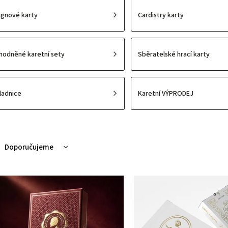
ignové karty
Cardistry karty
hodněné karetní sety
Sběratelské hrací karty
ladnice
Karetní VÝPRODEJ
Doporučujeme
Nejlevnější
Nejdražší
Nejprodávanější
Abecedně