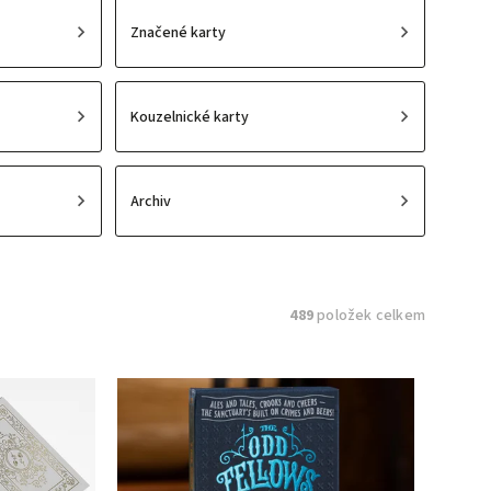
Značené karty
Kouzelnické karty
Archiv
489
položek celkem