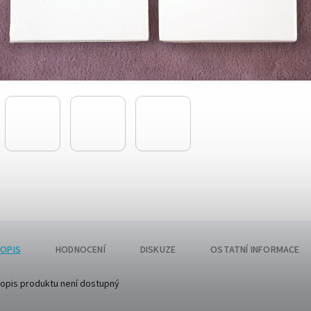
OPIS
HODNOCENÍ
DISKUZE
OSTATNÍ INFORMACE
opis produktu není dostupný