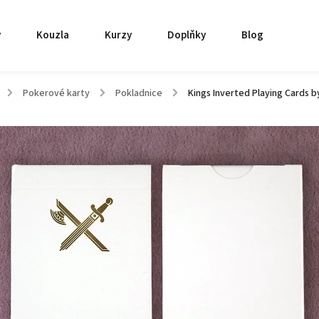
y
Kouzla
Kurzy
Doplňky
Blog
/
Pokerové karty
/
Pokladnice
/
Kings Inverted Playing Cards by