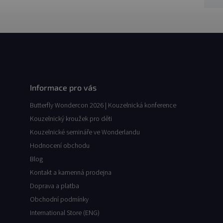
Informace pro vás
Butterfly Wondercon 2026 | Kouzelnická konference
Kouzelnický kroužek pro děti
Kouzelnické semináře ve Wonderlandu
Hodnocení obchodu
Blog
Kontakt a kamenná prodejna
Doprava a platba
Obchodní podmínky
International Store (ENG)