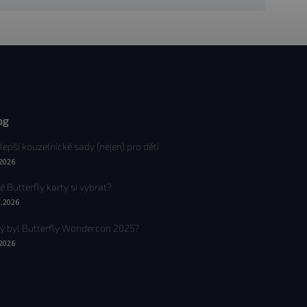
og
lepší kouzelnické sady (nejen) pro děti
.2026
é Butterfly karty si vybrat?
7.2026
ý byl Butterfly Wondercon 2025?
.2026