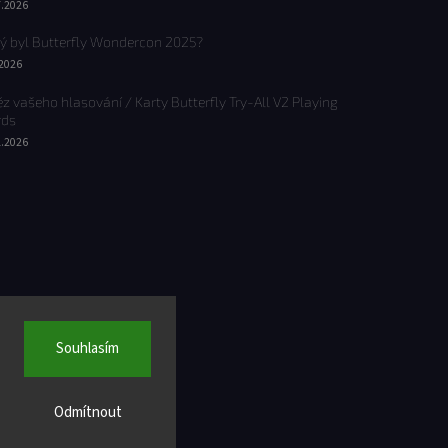
7.2026
ý byl Butterfly Wondercon 2025?
.2026
ěz vašeho hlasování / Karty Butterfly Try-All V2 Playing
rds
1.2026
Souhlasím
Odmítnout