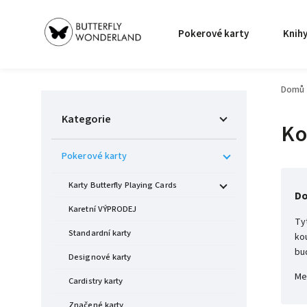
Pokerové karty
Knih
Domů
Kategorie
Ko
Pokerové karty
Karty Butterfly Playing Cards
Do
Karetní VÝPRODEJ
Ty
Standardní karty
ko
bu
Designové karty
Mez
Cardistry karty
Značené karty