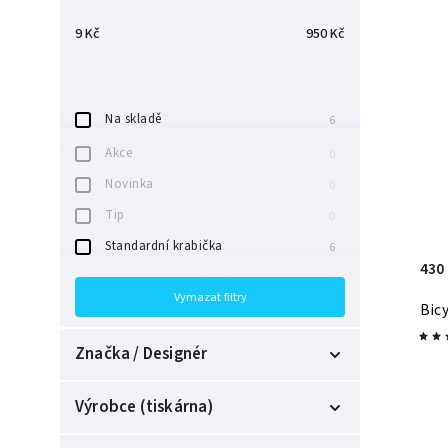
9
Kč
950
Kč
Na skladě
6
Akce
0
Novinka
0
Tip
0
Standardní krabička
6
430
Vymazat filtry
Bicy
Značka / Designér
Butterfly Playing Cards
0
Výrobce (tiskárna)
Card-Shark
2