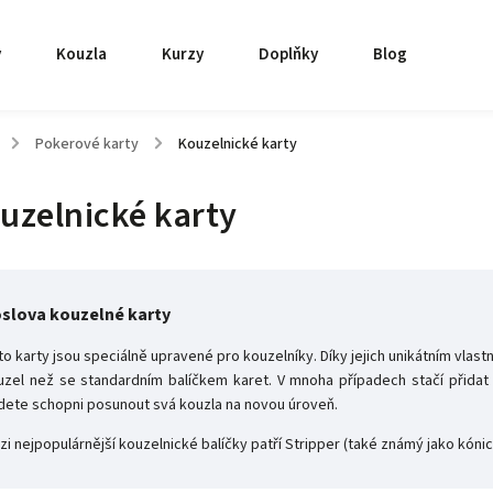
y
Kouzla
Kurzy
Doplňky
Blog
/
Pokerové karty
/
Kouzelnické karty
uzelnické karty
slova kouzelné karty
to karty jsou speciálně upravené pro kouzelníky. Díky jejich unikátním vlas
uzel než se standardním balíčkem karet. V mnoha případech stačí přidat
dete schopni posunout svá kouzla na novou úroveň.
i nejpopulárnější kouzelnické balíčky patří Stripper (také známý jako kónic