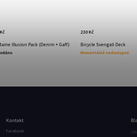
 Kč
230 Kč
aine Illusion Pack (Denim + Gaff)
Bicycle Svengali Deck
rodáno
Momentálně nedostupné
Kontakt
Bl
Facebook
Jak