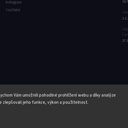
16.
Instagram
YouTube
Jak
2.2
Vít
Ca
27.
Facebook
Instagram
YouTube
ychom Vám umožnili pohodlné prohlížení webu a díky analýze
Copyright 2026
Butterfly Wonderland
. Všechna práva vyhrazena.
 zlepšovali jeho funkce, výkon a použitelnost.
Vytvořil
Shoptet
| Design
Shoptak.cz