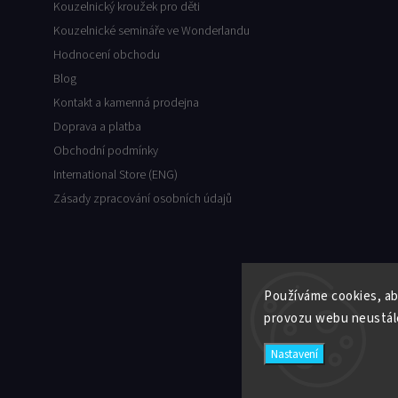
Kouzelnický kroužek pro děti
Kouzelnické semináře ve Wonderlandu
Hodnocení obchodu
Blog
Kontakt a kamenná prodejna
Doprava a platba
Obchodní podmínky
International Store (ENG)
Zásady zpracování osobních údajů
Používáme cookies, ab
provozu webu neustále
Nastavení