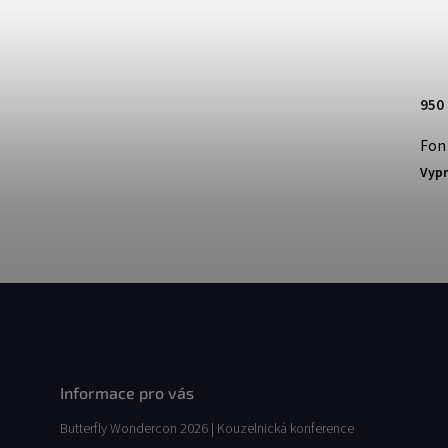
950
Font
Vyp
Informace pro vás
Butterfly Wondercon 2026 | Kouzelnická konference