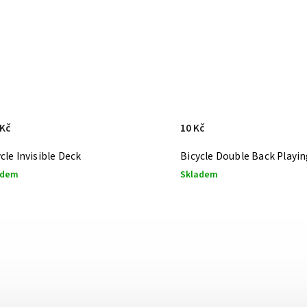
 Kč
10 Kč
cle Invisible Deck
Bicycle Double Back Playi
adem
Skladem