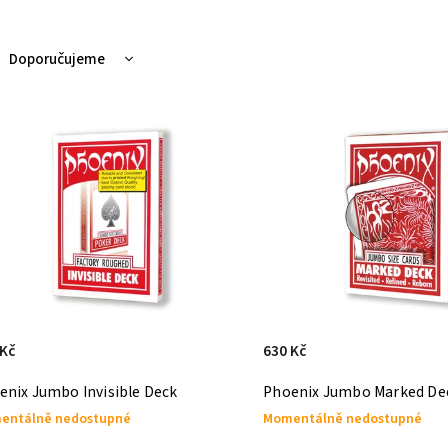
Doporučujeme
Nejlevnější
Nejdražší
Nejprodávanější
Abecedně
 Kč
630 Kč
enix Jumbo Invisible Deck
Phoenix Jumbo Marked De
entálně nedostupné
Momentálně nedostupné