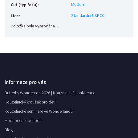
Modern
Cut (typ řezu)
:
Standardní USPCC
Líce
:
Položka byla vyprodána…
Informace pro vás
Butterfly Wondercon 2026 | Kouzelnická konference
Kouzelnický kroužek pro děti
Kouzelnické semináře ve Wonderlandu
Hodnocení obchodu
Blog