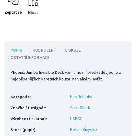
Zeptat se
Hlídat
POPIS
HODNOCENÍ
DISKUZE
OSTATNÍ INFORMACE
Phoenix Jumbo Invisible Deck vám umožní předvádět jedno z
nejoblíbenějších karetních kouzel na velkém jevišti.
Karetní triky
Kategorie
:
Card-Shark
Značka / Designér
:
USPCC
Výrobce (tiskárna)
:
Retail (Bicycle)
Stock (papír)
: