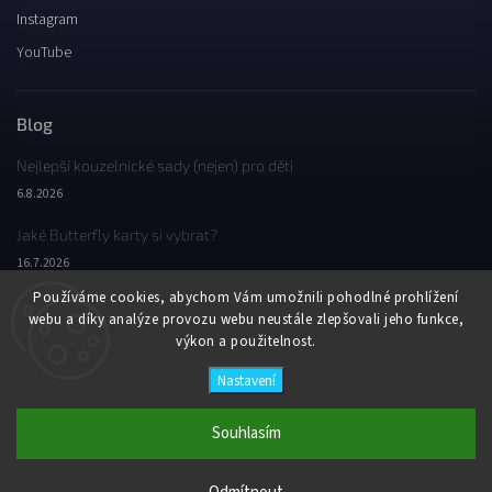
Instagram
YouTube
Blog
Nejlepší kouzelnické sady (nejen) pro děti
6.8.2026
Jaké Butterfly karty si vybrat?
16.7.2026
Používáme cookies, abychom Vám umožnili pohodlné prohlížení
Jaký byl Butterfly Wondercon 2025?
webu a díky analýze provozu webu neustále zlepšovali jeho funkce,
2.2.2026
výkon a použitelnost.
Nastavení
Copyright 2026
Butterfly Wonderland
. Všechna práva vyhrazena.
Vytvořil
Shoptet
| Design
Shoptak.cz
Souhlasím