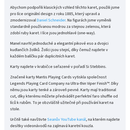
Abychom podpořili klasických vzhled těchto karet, použili jsme
pro líce originální design z roku 1885, který upravil a
zmodernizoval
Daniel Schneider
. Na figurách jsme vyměnili
standardně používanou modrou za stejnou zelenou, která
zdobí ruby karet. I líce jsou jednohlavé (one-way).
Manel navrhl jednoduché a elegantní pikové eso a dvojici
kudlančích žolíků. Žolíci jsou stejní, díky čemuž najdete v
každém balíčku pár duplicitních karet.
Karty najdete v krabičce seřazené v pořadí Si Stebbins.
Značené karty Mantis Playing Cards vytiskla společnost
Legends Playing Card Company na Ultra-thin Viper Finish™. Díky
němu jsou karty tenké a zároveň pevné. Karty mají traditional
cut, díky kterému můžete předvádět perfektní faro shuffle od
líců k rubům. To je obzvláště užitečné při používání karet na
stole.
Určitě také navštivte
Seanův YouTube kanál
, na kterém najdete
desítky videonávodů na zajímavá karetní kouzla.