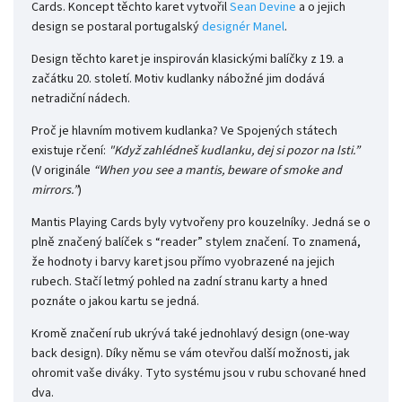
Cards. Koncept těchto karet vytvořil
Sean Devine
a o jejich
design se postaral portugalský
designér Manel
.
Design těchto karet je inspirován klasickými balíčky z 19. a
začátku 20. století. Motiv kudlanky nábožné jim dodává
netradiční nádech.
Proč je hlavním motivem kudlanka? Ve Spojených státech
existuje rčení:
"Když zahlédneš kudlanku, dej si pozor na lsti.”
(V originále
“When you see a mantis, beware of smoke and
mirrors.”
)
Mantis Playing Cards byly vytvořeny pro kouzelníky. Jedná se o
plně značený balíček s “reader” stylem značení. To znamená,
že hodnoty i barvy karet jsou přímo vyobrazené na jejich
rubech. Stačí letmý pohled na zadní stranu karty a hned
poznáte o jakou kartu se jedná.
Kromě značení rub ukrývá také jednohlavý design (one-way
back design). Díky němu se vám otevřou další možnosti, jak
ohromit vaše diváky. Tyto systému jsou v rubu schované hned
dva.