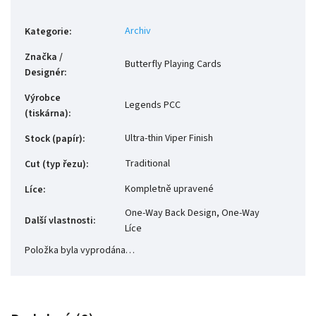
Archiv
Kategorie
:
Značka /
Butterfly Playing Cards
Designér
:
Výrobce
Legends PCC
(tiskárna)
:
Ultra-thin Viper Finish
Stock (papír)
:
Traditional
Cut (typ řezu)
:
Kompletně upravené
Líce
:
One-Way Back Design, One-Way
Další vlastnosti
:
Líce
Položka byla vyprodána…