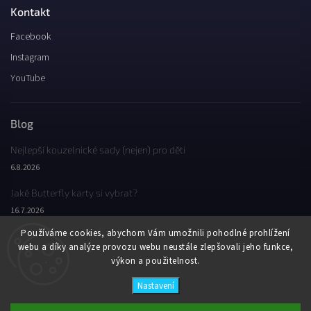
Kontakt
Facebook
Instagram
YouTube
Blog
Nejlepší kouzelnické sady (nejen) pro děti
6.8.2026
Jaké Butterfly karty si vybrat?
16.7.2026
Používáme cookies, abychom Vám umožnili pohodlné prohlížení
Jaký byl Butterfly Wondercon 2025?
webu a díky analýze provozu webu neustále zlepšovali jeho funkce,
2.2.2026
výkon a použitelnost.
Nastavení
Copyright 2026
Butterfly Wonderland
. Všechna práva vyhrazena.