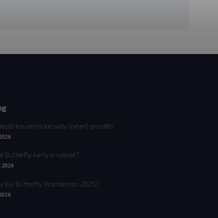
og
lepší kouzelnické sady (nejen) pro děti
.2026
é Butterfly karty si vybrat?
7.2026
ý byl Butterfly Wondercon 2025?
.2026