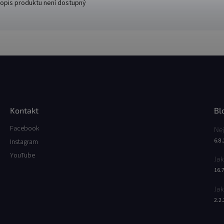
opis produktu není dostupný
Kontakt
Bl
Facebook
Nej
6.8
Instagram
YouTube
Jak
16.
Jak
2.2