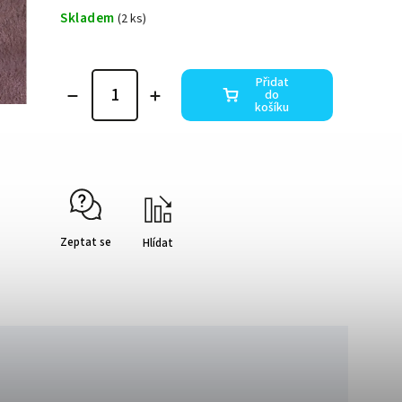
Skladem
(2 ks)
Přidat
do
košíku
Zeptat se
Hlídat