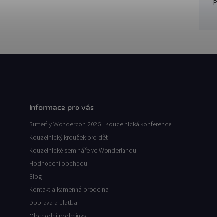
P
Informace pro vás
Butterfly Wondercon 2026 | Kouzelnická konference
Kouzelnický kroužek pro děti
Kouzelnické semináře ve Wonderlandu
Hodnocení obchodu
Blog
Kontakt a kamenná prodejna
Doprava a platba
Obchodní podmínky