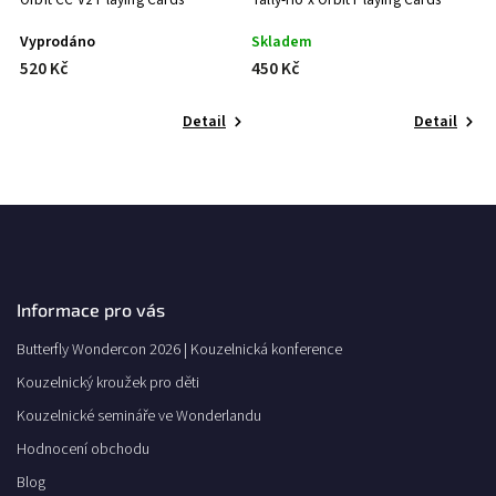
Vyprodáno
Skladem
S
520 Kč
450 Kč
4
Detail
Detail
Informace pro vás
Butterfly Wondercon 2026 | Kouzelnická konference
Kouzelnický kroužek pro děti
Kouzelnické semináře ve Wonderlandu
Hodnocení obchodu
Blog