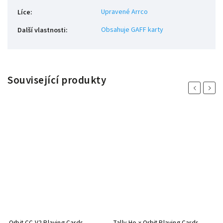
Upravené Arrco
Líce
:
Obsahuje GAFF karty
Další vlastnosti
:
Související produkty
Previous
Next
Orbit CC V2 Playing Cards
Tally-Ho x Orbit Playing Cards
Or