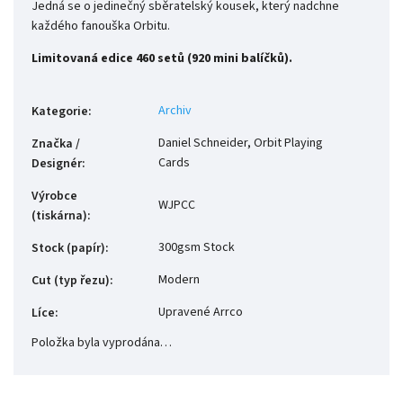
Jedná se o jedinečný sběratelský kousek, který nadchne
každého fanouška Orbitu.
Limitovaná edice 460 setů (920 mini balíčků).
Archiv
Kategorie
:
Daniel Schneider, Orbit Playing
Značka /
Cards
Designér
:
Výrobce
WJPCC
(tiskárna)
:
300gsm Stock
Stock (papír)
:
Modern
Cut (typ řezu)
:
Upravené Arrco
Líce
:
Položka byla vyprodána…