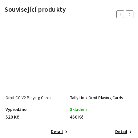
Související produkty
Previous
Next
Orbit CC V2 Playing Cards
Tally-Ho x Orbit Playing Cards
Or
Vyprodáno
Skladem
S
520 Kč
450 Kč
4
Detail
Detail