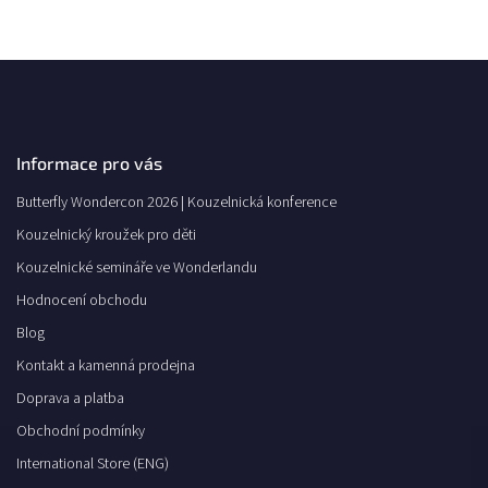
Informace pro vás
Butterfly Wondercon 2026 | Kouzelnická konference
Kouzelnický kroužek pro děti
Kouzelnické semináře ve Wonderlandu
Hodnocení obchodu
Blog
Kontakt a kamenná prodejna
Doprava a platba
Obchodní podmínky
International Store (ENG)