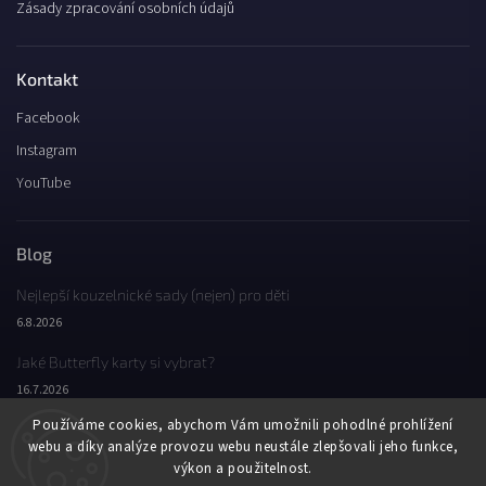
Zásady zpracování osobních údajů
Kontakt
Facebook
Instagram
YouTube
Blog
Nejlepší kouzelnické sady (nejen) pro děti
6.8.2026
Jaké Butterfly karty si vybrat?
16.7.2026
Používáme cookies, abychom Vám umožnili pohodlné prohlížení
Jaký byl Butterfly Wondercon 2025?
webu a díky analýze provozu webu neustále zlepšovali jeho funkce,
2.2.2026
výkon a použitelnost.