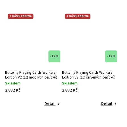
+ Dárek zdarma
+ Dárek zdarma
–15 %
–15 %
Butterfly Playing Cards Workers
Butterfly Playing Cards Workers
Edition V2 (12 modrých balíčků)
Edition V2 (12 červených balíčků)
Skladem
Skladem
2 832 Kč
2 832 Kč
Detail
Detail