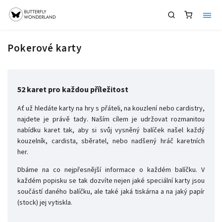
Pokerové karty
52 karet pro každou příležitost
Ať už hledáte karty na hry s přáteli, na kouzlení nebo cardistry,
najdete je právě tady. Naším cílem je udržovat rozmanitou
nabídku karet tak, aby si svůj vysněný balíček našel každý
kouzelník, cardista, sběratel, nebo nadšený hráč karetních
her.
Dbáme na co nejpřesnější informace o každém balíčku. V
každém popisku se tak dozvíte nejen jaké speciální karty jsou
součástí daného balíčku, ale také jaká tiskárna a na jaký papír
(stock) jej vytiskla.