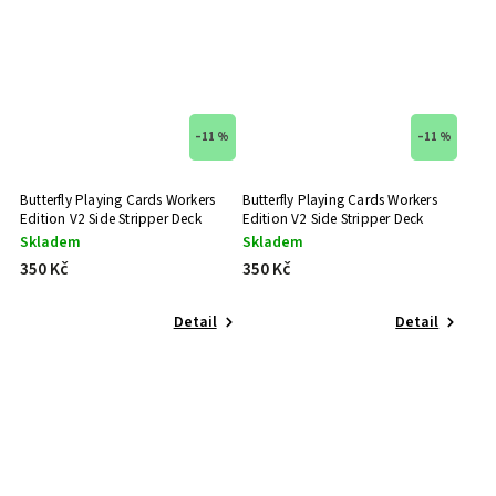
–11 %
–11 %
Butterfly Playing Cards Workers
Butterfly Playing Cards Workers
Edition V2 Side Stripper Deck
Edition V2 Side Stripper Deck
(Modrá)
(Červená)
Skladem
Skladem
350 Kč
350 Kč
Detail
Detail