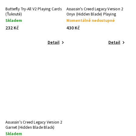
Butterfly Try-All V2 Playing Cards
Assassin's Creed Legacy Version 2
(Ťuknuté)
Onyx (Hidden Blade) Playing
Cards
Skladem
Momentálně nedostupné
232 Kč
430 Kč
Detail
Detail
Assassin's Creed Legacy Version 2
Garnet (Hidden Blade Black)
Playing Cards
Skladem