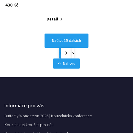
430 Kč
Detail
Načíst 15 dalších
1
5
Nahoru
Informace pro vás
Butterfly Wondercon 2026 | Kouzelnická konference
Kouzelnický kroužek pro děti