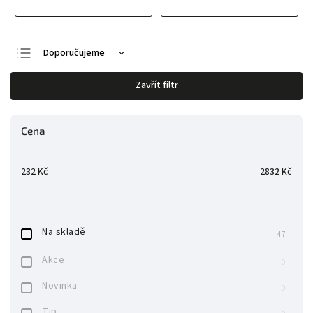
Doporučujeme
Nejlevnější
Zavřít filtr
Nejdražší
Nejprodávanější
Cena
Abecedně
232
Kč
2832
Kč
Na skladě
47
Akce
0
Novinka
0
Tip