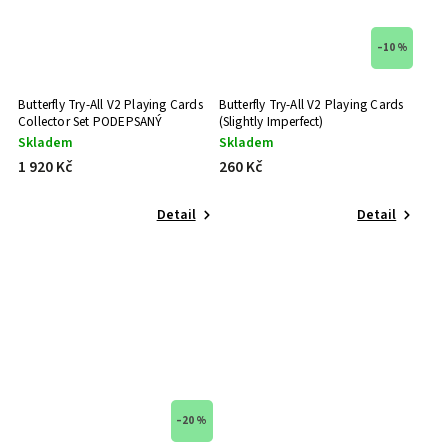
–10 %
Butterfly Try-All V2 Playing Cards
Butterfly Try-All V2 Playing Cards
Collector Set PODEPSANÝ
(Slightly Imperfect)
Skladem
Skladem
1 920 Kč
260 Kč
Detail
Detail
–20 %