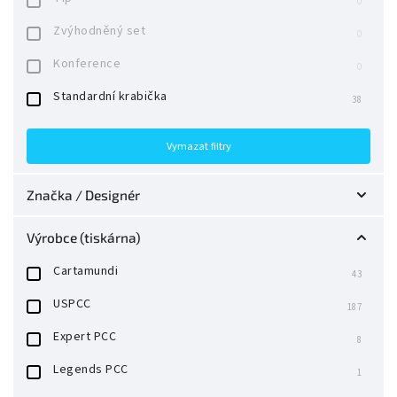
0
Zvýhodněný set
0
Konference
0
Standardní krabička
38
Vymazat filtry
Značka / Designér
Anyone Worldwide
0
Výrobce (tiskárna)
Art of Play
0
Cartamundi
43
Butterfly Playing Cards
18
USPCC
187
Card-Shark
0
Expert PCC
8
Classic Decks
0
Legends PCC
1
Conjuring Arts
0