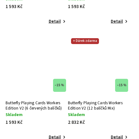
1 593 Kč
1 593 Kč
Thirdway Industries
0
United States Playing Card Company
0
Detail
Detail
Shin Lim
0
+ Dárek zdarma
Room One
47
–15 %
–15 %
Butterfly Playing Cards Workers
Butterfly Playing Cards Workers
Edition V2 (6 červených balíčků)
Edition V2 (12 balíčků Mix)
Skladem
Skladem
1 593 Kč
2 832 Kč
Detail
Detail