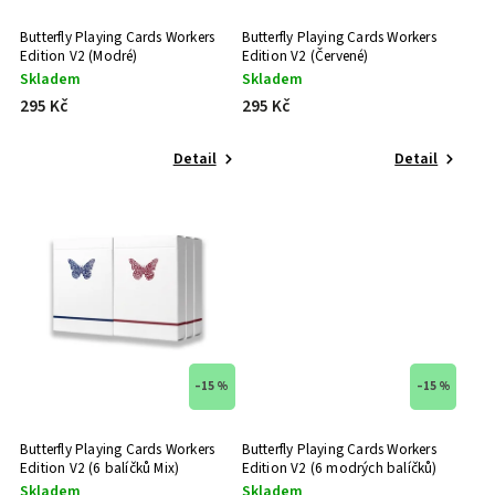
Missing New York
Crushed Retail
0
0
Butterfly Playing Cards Workers
Butterfly Playing Cards Workers
Edition V2 (Modré)
Edition V2 (Červené)
Orbit Playing Cards
Sleight Stock (270gsm)
0
0
Skladem
Skladem
295 Kč
295 Kč
Penguin Magic
Elite Stock (300gsm)
0
3
Phill Smith
Afflux Stock (290gsm)
0
Detail
Detail
0
Pure Imagination Projects
300gsm Elite stock
0
19
Riffle Shuffle
270gsm Sleight stock
0
1
Seasons Playing Cards
290gsm Afflux stock
0
4
Small Wonder
280gsm Japanese stock
0
0
Stockholm17
290gsm Stock
0
0
–15 %
–15 %
theory11
0
The 1914
0
Butterfly Playing Cards Workers
Butterfly Playing Cards Workers
Edition V2 (6 balíčků Mix)
Edition V2 (6 modrých balíčků)
The Virts
0
Skladem
Skladem