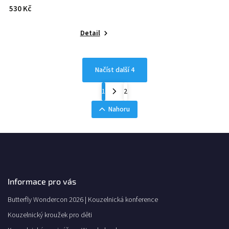
530 Kč
Detail
Načíst další 4
1
2
Nahoru
Informace pro vás
Butterfly Wondercon 2026 | Kouzelnická konference
Kouzelnický kroužek pro děti