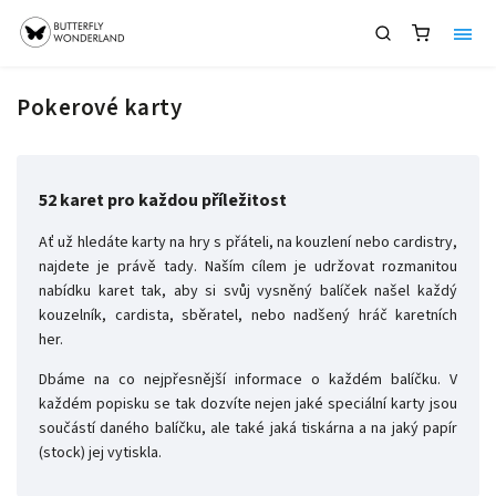
Pokerové karty
52 karet pro každou příležitost
Ať už hledáte karty na hry s přáteli, na kouzlení nebo cardistry,
najdete je právě tady. Naším cílem je udržovat rozmanitou
nabídku karet tak, aby si svůj vysněný balíček našel každý
kouzelník, cardista, sběratel, nebo nadšený hráč karetních
her.
Dbáme na co nejpřesnější informace o každém balíčku. V
každém popisku se tak dozvíte nejen jaké speciální karty jsou
součástí daného balíčku, ale také jaká tiskárna a na jaký papír
(stock) jej vytiskla.