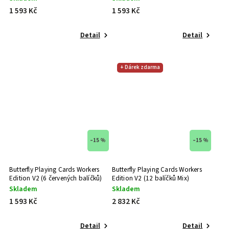
1 593 Kč
1 593 Kč
Thirdway Industries
0
United States Playing Card Company
0
Detail
Detail
Shin Lim
0
+ Dárek zdarma
Room One
5
–15 %
–15 %
Butterfly Playing Cards Workers
Butterfly Playing Cards Workers
Edition V2 (6 červených balíčků)
Edition V2 (12 balíčků Mix)
Skladem
Skladem
1 593 Kč
2 832 Kč
Detail
Detail