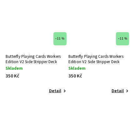
–11 %
–11 %
Butterfly Playing Cards Workers
Butterfly Playing Cards Workers
Edition V2 Side Stripper Deck
Edition V2 Side Stripper Deck
(Modrá)
(Červená)
Skladem
Skladem
350 Kč
350 Kč
Detail
Detail