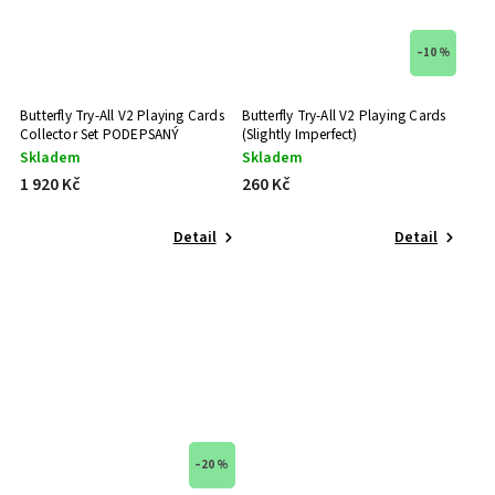
–10 %
Butterfly Try-All V2 Playing Cards
Butterfly Try-All V2 Playing Cards
Collector Set PODEPSANÝ
(Slightly Imperfect)
Skladem
Skladem
1 920 Kč
260 Kč
Detail
Detail
–20 %