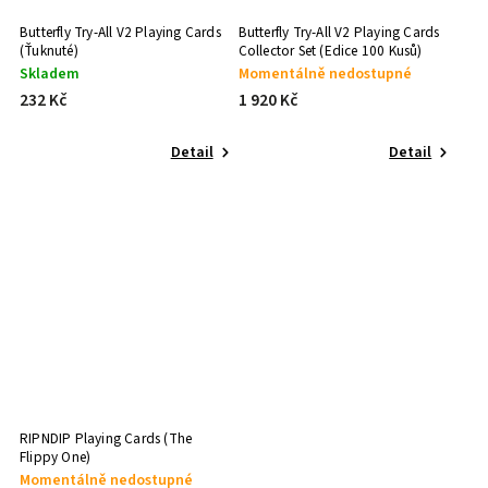
Butterfly Try-All V2 Playing Cards
Butterfly Try-All V2 Playing Cards
(Ťuknuté)
Collector Set (Edice 100 Kusů)
Skladem
Momentálně nedostupné
232 Kč
1 920 Kč
Detail
Detail
RIPNDIP Playing Cards (The
Flippy One)
Momentálně nedostupné