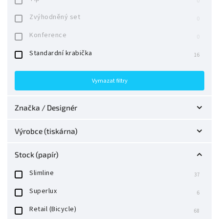
0
Zvýhodněný set
0
Konference
0
Standardní krabička
16
Vymazat filtry
Značka / Designér
Anyone Worldwide
0
Výrobce (tiskárna)
Art of Play
0
Cartamundi
0
Stock (papír)
Butterfly Playing Cards
14
USPCC
0
Slimline
37
Card-Shark
0
Expert PCC
0
Superlux
6
Classic Decks
0
Legends PCC
0
Retail (Bicycle)
68
Conjuring Arts
0