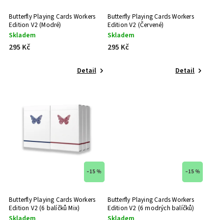
300gsm Elite stock
19
Missing New York
0
Butterfly Playing Cards Workers
Butterfly Playing Cards Workers
270gsm Sleight stock
Edition V2 (Modré)
Edition V2 (Červené)
1
Orbit Playing Cards
0
Skladem
Skladem
290gsm Afflux stock
4
295 Kč
295 Kč
Penguin Magic
0
280gsm Japanese stock
2
Phill Smith
0
Detail
Detail
290gsm Stock
1
Pure Imagination Projects
0
Riffle Shuffle
0
Seasons Playing Cards
0
Small Wonder
0
Stockholm17
0
–15 %
–15 %
theory11
0
The 1914
0
Butterfly Playing Cards Workers
Butterfly Playing Cards Workers
Edition V2 (6 balíčků Mix)
Edition V2 (6 modrých balíčků)
The Virts
0
Skladem
Skladem