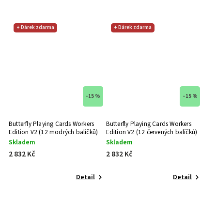
+ Dárek zdarma
+ Dárek zdarma
–15 %
–15 %
Butterfly Playing Cards Workers
Butterfly Playing Cards Workers
Edition V2 (12 modrých balíčků)
Edition V2 (12 červených balíčků)
Skladem
Skladem
2 832 Kč
2 832 Kč
Detail
Detail