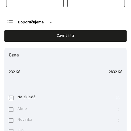
Doporučujeme
Nejlevnější
Zavřít filtr
Nejdražší
Nejprodávanější
Cena
Abecedně
232
Kč
2832
Kč
Na skladě
16
Akce
0
Novinka
0
Tip